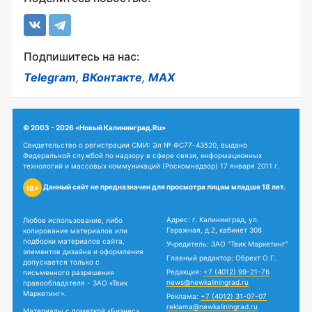
Подпишитесь на нас:
Telegram
,
ВКонтакте
,
MAX
© 2003 - 2026 «Новый Калининград.Ru»
Свидетельство о регистрации СМИ: Эл № ФС77-43520, выдано
Федеральной службой по надзору в сфере связи, информационных
технологий и массовых коммуникаций (Роскомнадзор) 17 января 2011 г.
Данный сайт не предназначен для просмотра лицам младше 18 лет.
18+
Адрес: г. Калининград, ул.
Любое использование, либо
Гаражная, д.2, кабинет 308
копирование материалов или
подборки материалов сайта,
Учредитель: ЗАО "Твик Маркетинг"
элементов дизайна и оформления
Главный редактор: Обрехт О.Г.
допускается только с
Редакция:
+7 (4012) 99-21-76
письменного разрешения
news@newkaliningrad.ru
правообладателя - ЗАО «Твик
Маркетинг».
Реклама:
+7 (4012) 31-07-07
reklama@newkaliningrad.ru
Материалы с пометкой «Бизнес»,