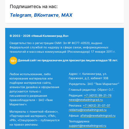
Подпишитесь на нас:
Telegram
,
ВКонтакте
,
MAX
© 2003 - 2026 «Новый Калининград.Ru»
Свидетельство о регистрации СМИ: Эл № ФС77-43520, выдано
Федеральной службой по надзору в сфере связи, информационных
технологий и массовых коммуникаций (Роскомнадзор) 17 января 2011 г.
Данный сайт не предназначен для просмотра лицам младше 18 лет.
18+
Адрес: г. Калининград, ул.
Любое использование, либо
Гаражная, д.2, кабинет 308
копирование материалов или
подборки материалов сайта,
Учредитель: ЗАО "Твик Маркетинг"
элементов дизайна и оформления
Главный редактор: Обрехт О.Г.
допускается только с
Редакция:
+7 (4012) 99-21-76
письменного разрешения
news@newkaliningrad.ru
правообладателя - ЗАО «Твик
Маркетинг».
Реклама:
+7 (4012) 31-07-07
reklama@newkaliningrad.ru
Материалы с пометкой «Бизнес»,
Афиша:
afisha@newkaliningrad.ru
«Партнерский материал», «ПМ»,
«PR», «Спецпроект» - публикуются
Техподдержка:
на правах рекламы.
support@newkaliningrad.ru