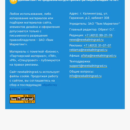
18+
Адрес: г. Калининград, ул.
Любое использование, либо
Гаражная, д.2, кабинет 308
копирование материалов или
подборки материалов сайта,
Учредитель: ЗАО "Твик Маркетинг"
элементов дизайна и оформления
Главный редактор: Обрехт О.Г.
допускается только с
Редакция:
+7 (4012) 99-21-76
письменного разрешения
news@newkaliningrad.ru
правообладателя - ЗАО «Твик
Маркетинг».
Реклама:
+7 (4012) 31-07-07
reklama@newkaliningrad.ru
Материалы с пометкой «Бизнес»,
Афиша:
afisha@newkaliningrad.ru
«Партнерский материал», «ПМ»,
«PR», «Спецпроект» - публикуются
Техподдержка:
на правах рекламы.
support@newkaliningrad.ru
Общие вопросы:
Сайт newkaliningrad.ru использует
info@newkaliningrad.ru
файлы cookie. Продолжая работу
с сайтом, вы соглашаетесь на
сбор и последующую
обработку
файлов cookie.