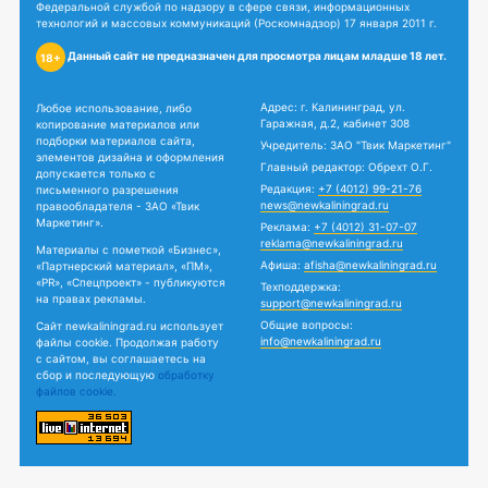
Федеральной службой по надзору в сфере связи, информационных
технологий и массовых коммуникаций (Роскомнадзор) 17 января 2011 г.
Данный сайт не предназначен для просмотра лицам младше 18 лет.
18+
Адрес: г. Калининград, ул.
Любое использование, либо
Гаражная, д.2, кабинет 308
копирование материалов или
подборки материалов сайта,
Учредитель: ЗАО "Твик Маркетинг"
элементов дизайна и оформления
Главный редактор: Обрехт О.Г.
допускается только с
Редакция:
+7 (4012) 99-21-76
письменного разрешения
news@newkaliningrad.ru
правообладателя - ЗАО «Твик
Маркетинг».
Реклама:
+7 (4012) 31-07-07
reklama@newkaliningrad.ru
Материалы с пометкой «Бизнес»,
Афиша:
afisha@newkaliningrad.ru
«Партнерский материал», «ПМ»,
«PR», «Спецпроект» - публикуются
Техподдержка:
на правах рекламы.
support@newkaliningrad.ru
Общие вопросы:
Сайт newkaliningrad.ru использует
info@newkaliningrad.ru
файлы cookie. Продолжая работу
с сайтом, вы соглашаетесь на
сбор и последующую
обработку
файлов cookie.