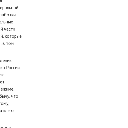
я
деральной
оработки
ральные
й части
й, которые
, в том
едению
ижа России
тию
дет
режиме.
бычу, что
тому,
ать его
смогут