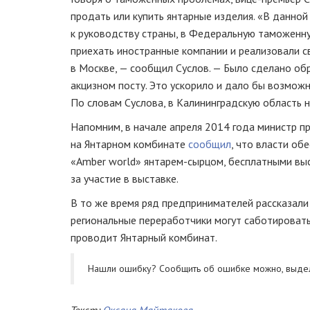
продать или купить янтарные изделия. «В данно
к руководству страны, в Федеральную таможенну
приехать иностранные компании и реализовали 
в Москве, — сообщил Суслов. — Было сделано об
акцизном посту. Это ускорило и дало бы возможн
По словам Суслова, в Калининградскую область н
Напомним, в начале апреля 2014 года министр 
на Янтарном комбинате
сообщил
, что власти о
«Amber world»
янтарем-сырцом
, бесплатными вы
за участие в выставке.
В то же время ряд предпринимателей рассказали
региональные переработчики могут саботироват
проводит Янтарный комбинат.
Нашли ошибку? Cообщить об ошибке можно, выде
Текст:
Оксана Майтакова