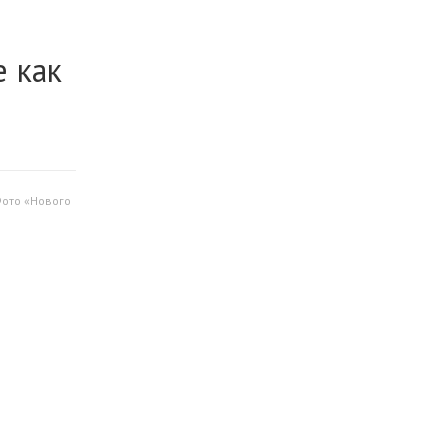
е как
Фото «Нового