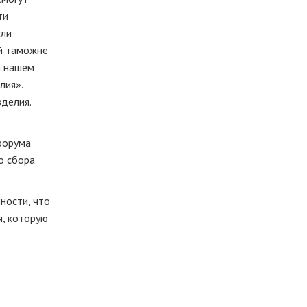
ти
гли
й таможне
а нашем
лия».
зделия.
форума
о сбора
ности, что
я, которую