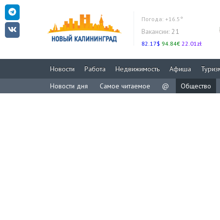
Погода:
+16.5°
Вакансии:
21
82.17$
94.84€
22.01zł
Новости
Работа
Недвижимость
Афиша
Туриз
Новости дня
Самое читаемое
@
Общество