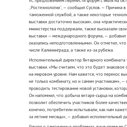
«С предложением перенести форум с июля на окт
„Ростехнологии“, — сообщил Суслов. — Причина 
таможенной службой, а также некоторые техноло
выставки достаточно высокая», она «практическ
министерства поддержали, также высказали свои
выставки — международного форума, — добавил 
оказались неподготовленными». Он отметил, что 
числе Калининграда, а также
из-за
рубежа.
Исполнительный директор Янтарного комбината 
выставки. «Мы считаем, что это будет знаковое 
на мировом уровне. Нам кажется, что перенос в
не только комбинату, но и самим участникам», 
проводить тестирование новой установки, котор
Он напомнил, что добыча
янтаря-сырца
на комбин
позволит обеспечить участников более качестве
конечно, потребители испытывали, как нам кажет
за летние месяцы», — добавил исполнительный д
Говоря о таможенных проблемах,
вице-премьер
С