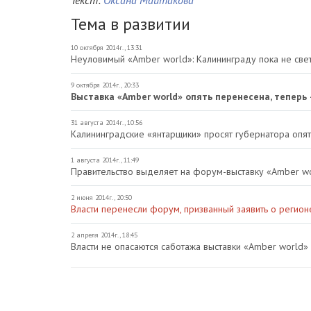
Тема в развитии
10 октября 2014г., 13:31
Неуловимый «Amber world»: Калининграду пока не свети
9 октября 2014г., 20:33
Выставка «Amber world» опять перенесена, теперь 
31 августа 2014г., 10:56
Калининградские «янтарщики» просят губернатора опя
1 августа 2014г., 11:49
Правительство выделяет на форум-выставку «Amber wo
2 июня 2014г., 20:50
Власти перенесли форум, призванный заявить о регионе
2 апреля 2014г., 18:45
Власти не опасаются саботажа выставки «Amber world»