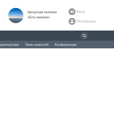
Вход
Авторская колонка
«Есть мнение»
Регистрация
орепортажи
Темы новостей
Конференции