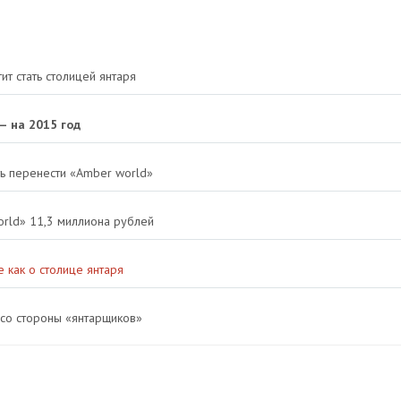
т стать столицей янтаря
— на 2015 год
ть перенести «Amber world»
rld» 11,3 миллиона рублей
 как о столице янтаря
 со стороны «янтарщиков»