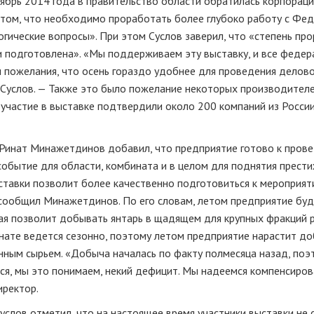
ябрь 2014 года в правительство области обратилась корпораци
в том, что необходимо проработать более глубоко работу с Фе
гические вопросы». При этом Суслов заверил, что «степень пр
и подготовлена». «Мы поддерживаем эту выставку, и все феде
 пожелания, что осень гораздо удобнее для проведения делово
Суслов. — Также это было пожелание некоторых производителе
участие в выставке подтвердили около 200 компаний из России
Ринат Минажетдинов добавил, что предприятие готово к пров
событие для области, комбината и в целом для поднятия прест
ыставки позволит более качественно подготовиться к мероприя
— сообщил Минажетдинов. По его словам, летом предприятие бу
ая позволит добывать янтарь в щадящем для крупных фракций 
ате ведется сезонно, поэтому летом предприятие нарастит до
нным сырьем. «Добыча началась по факту полмесяца назад, поэ
ся, мы это понимаем, некий дефицит. Мы надеемся компенсиров
иректор.
услов отметил, что на настоящее время участники выставки не 