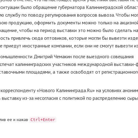
й ситуации было обращение губернатора Калининградской облас
ю службу по поводу регулирования вопросов вывоза. Чтобы мо
свою продукцию, оформить документы можно только на акцизно
ращение, чтобы на период выставки это можно было сделать н
ость привлечь сюда оптовиков, которые могли бы вывезти изде
е приедут иностранные компании, если они не смогут вывезти и
промышленности Дмитрий Чемакин после выездного совещания
беспечат калининградских участников международной
выставки-
ставочными площадями, а также освободят от регистрационног
 корреспонденту «Нового Калининграда.Ru» на условиях аноним
ь выставку
из-за
несогласия с политикой по распределению сырь
лив ее и нажав
Ctrl+Enter