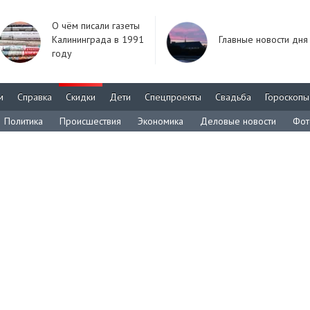
О чём писали газеты
Калининграда в 1991
Главные новости дня
году
м
Справка
Скидки
Дети
Спецпроекты
Свадьба
Гороскопы
Политика
Происшествия
Экономика
Деловые новости
Фот