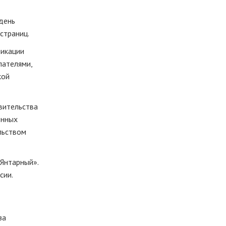
 день
страниц.
никации
пателями,
кой
вительства
енных
льством
Янтарный».
сии.
за