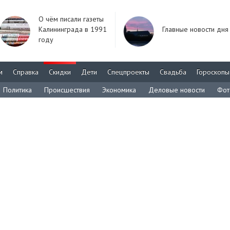
О чём писали газеты
Калининграда в 1991
Главные новости дня
году
м
Справка
Скидки
Дети
Спецпроекты
Свадьба
Гороскопы
Политика
Происшествия
Экономика
Деловые новости
Фот