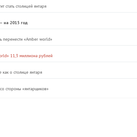
т стать столицей янтаря
— на 2015 год
ть перенести «Amber world»
rld» 11,3 миллиона рублей
 как о столице янтаря
 со стороны «янтарщиков»