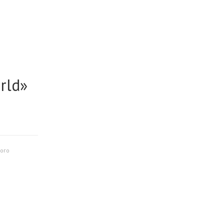
rld»
ого