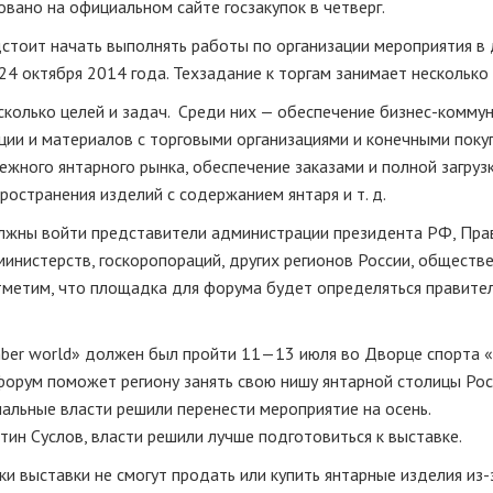
вано на официальном сайте госзакупок в четверг.
дстоит начать выполнять работы по организации мероприятия в
24 октября 2014 года. Техзадание к торгам занимает несколько 
сколько целей и задач. Среди них
—
обеспечение
бизнес-комму
ии и материалов с торговыми организациями и конечными поку
ежного янтарного рынка, обеспечение заказами и полной загруз
пространения изделий с содержанием янтаря
и т. д.
олжны войти представители администрации президента РФ, Пра
инистерств, госкоропораций, других регионов России, обществ
Отметим, что площадка для форума будет определяться правите
er world» должен был пройти
11—13 июля
во Дворце спорта «
форум поможет региону занять свою нишу янтарной столицы Рос
нальные власти решили перенести мероприятие на осень.
ин Суслов, власти решили лучше подготовиться к выставке.
ки выставки не смогут продать или купить янтарные изделия
из-