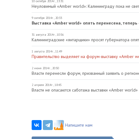
10 октября 2014г., 13:31
Неуловимый «Amber world»: Калининграду пока не свети
9 октября 2014г., 20:33
Выставка «Amber world» опять перенесена, теперь 
31 августа 2014г., 10:56
Калининградские «янтарщики» просят губернатора опя
1 августа 2014г., 11:49
Правительство выделяет на форум-выставку «Amber wo
2 июня 2014г., 20:50
Власти перенесли форум, призванный заявить о регионе
2 апреля 2014г., 18:45
Власти не опасаются саботажа выставки «Amber world»
Напишите нам