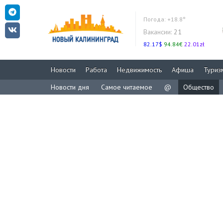
Погода:
+18.8°
Вакансии:
21
82.17$
94.84€
22.01zł
Новости
Работа
Недвижимость
Афиша
Туриз
Новости дня
Самое читаемое
@
Общество