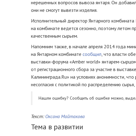
нерешенных вопросов вывоза янтаря. Он добавил
они не смогут вывезти изделия.
Исполнительный директор Янтарного комбината 
на комбинате ведется сезонно, поэтому летом п
качественным сырьем.
Напомним также, в начале апреля 2014 года ми
на Янтарном комбинате
сообщил
, что власти о
выставки-форума
«Amber world»
янтарем-сырцо
от регистрационного сбора за участие в выставк
Калининграда.Ru» на условиях анонимности, что
несогласия с политикой по распределению сырья
Нашли ошибку? Cообщить об ошибке можно, выде
Текст:
Оксана Майтакова
Тема в развитии