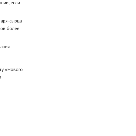
нии, если
таря-сырца
ков более
щания
нту «Нового
а