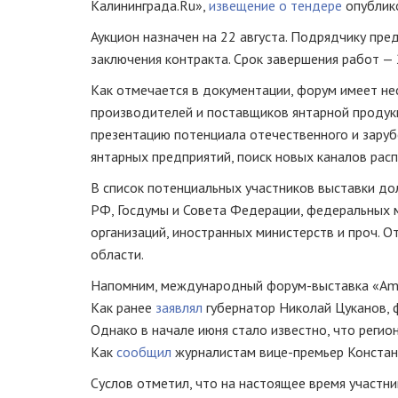
Калининграда.Ru»,
извещение о тендере
опублико
Аукцион назначен на 22 августа. Подрядчику пре
заключения контракта. Срок завершения работ — 
Как отмечается в документации, форум имеет не
производителей и поставщиков янтарной продукц
презентацию потенциала отечественного и заруб
янтарных предприятий, поиск новых каналов рас
В список потенциальных участников выставки д
РФ, Госдумы и Совета Федерации, федеральных м
организаций, иностранных министерств и проч. 
области.
Напомним, международный
форум-выставка
«Amb
Как ранее
заявлял
губернатор Николай Цуканов, 
Однако в начале июня стало известно, что регио
Как
сообщил
журналистам
вице-премьер
Констант
Суслов отметил, что на настоящее время участни