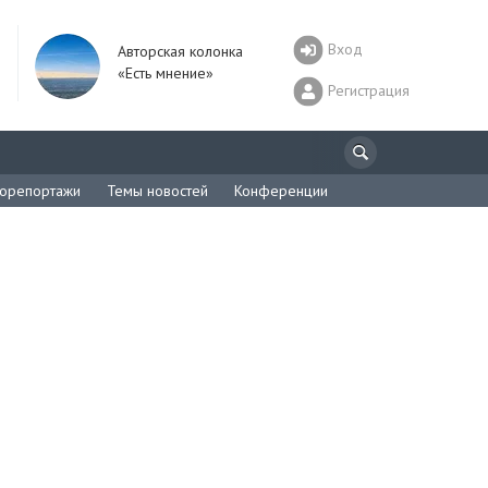
Вход
Авторская колонка
«Есть мнение»
Регистрация
орепортажи
Темы новостей
Конференции