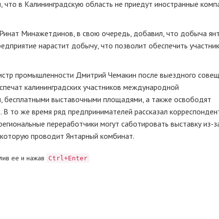
, что в Калининградскую область не приедут иностранные компа
Ринат Минажетдинов, в свою очередь, добавил, что добыча
ян
редприятие нарастит добычу, что позволит обеспечить участни
нистр промышленности Дмитрий Чемакин после выездного сове
беспечат калининградских участников международной
м
, бесплатными выставочными площадями, а также освободят
е. В то же время ряд предпринимателей рассказал корреспонде
 региональные переработчики могут саботировать выставку
из-з
, которую проводит Янтарный комбинат.
лив ее и нажав
Ctrl+Enter