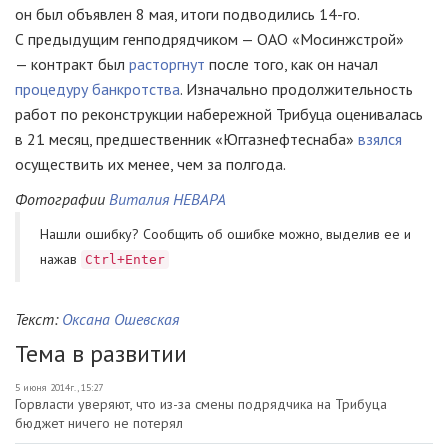
он был объявлен 8 мая, итоги подводились
14-го
.
С предыдущим генподрядчиком —
ОАО «Мосинжстрой»
— контракт был
расторгнут
после того, как он начал
процедуру банкротства
. Изначально продолжительность
работ по реконструкции набережной Трибуца оценивалась
в 21 месяц, предшественник «Юггазнефтеснаба»
взялся
осуществить их менее, чем за полгода.
Фотографии
Виталия НЕВАРА
Нашли ошибку? Cообщить об ошибке можно, выделив ее и
нажав
Ctrl+Enter
Текст:
Оксана Ошевская
Тема в развитии
5 июня 2014г., 15:27
Горвласти уверяют, что из-за смены подрядчика на Трибуца
бюджет ничего не потерял