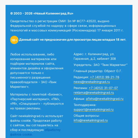
© 2003 - 2026 «Новый Калининград.Ru»
Свидетельство о регистрации СМИ: Эл № ФС77-43520, выдано
Федеральной службой по надзору в сфере связи, информационных
технологий и массовых коммуникаций (Роскомнадзор) 17 января 2011 г.
Данный сайт не предназначен для просмотра лицам младше 18 лет.
18+
Адрес: г. Калининград, ул.
Любое использование, либо
Гаражная, д.2, кабинет 308
копирование материалов или
подборки материалов сайта,
Учредитель: ЗАО "Твик Маркетинг"
элементов дизайна и оформления
Главный редактор: Обрехт О.Г.
допускается только с
Редакция:
+7 (4012) 99-21-76
письменного разрешения
news@newkaliningrad.ru
правообладателя - ЗАО «Твик
Маркетинг».
Реклама:
+7 (4012) 31-07-07
reklama@newkaliningrad.ru
Материалы с пометкой «Бизнес»,
Афиша:
afisha@newkaliningrad.ru
«Партнерский материал», «ПМ»,
«PR», «Спецпроект» - публикуются
Техподдержка:
на правах рекламы.
support@newkaliningrad.ru
Общие вопросы:
Сайт newkaliningrad.ru использует
info@newkaliningrad.ru
файлы cookie. Продолжая работу
с сайтом, вы соглашаетесь на
сбор и последующую
обработку
файлов cookie.