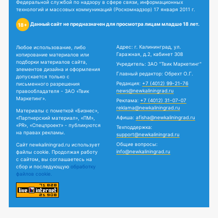
Федеральной службой по надзору в сфере связи, информационных
технологий и массовых коммуникаций (Роскомнадзор) 17 января 2011 г.
Данный сайт не предназначен для просмотра лицам младше 18 лет.
18+
Адрес: г. Калининград, ул.
Любое использование, либо
Гаражная, д.2, кабинет 308
копирование материалов или
подборки материалов сайта,
Учредитель: ЗАО "Твик Маркетинг"
элементов дизайна и оформления
Главный редактор: Обрехт О.Г.
допускается только с
Редакция:
+7 (4012) 99-21-76
письменного разрешения
news@newkaliningrad.ru
правообладателя - ЗАО «Твик
Маркетинг».
Реклама:
+7 (4012) 31-07-07
reklama@newkaliningrad.ru
Материалы с пометкой «Бизнес»,
Афиша:
afisha@newkaliningrad.ru
«Партнерский материал», «ПМ»,
«PR», «Спецпроект» - публикуются
Техподдержка:
на правах рекламы.
support@newkaliningrad.ru
Общие вопросы:
Сайт newkaliningrad.ru использует
info@newkaliningrad.ru
файлы cookie. Продолжая работу
с сайтом, вы соглашаетесь на
сбор и последующую
обработку
файлов cookie.