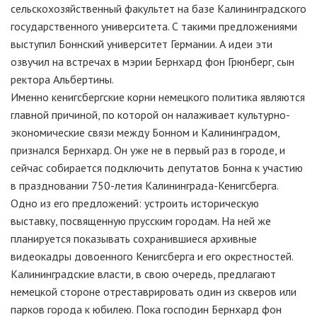
сельскохозяйственный факультет на базе Калининградского
государственного университета. С такими предложениями
выступил Боннский университет Германии. А идеи эти
озвучил на встречах в мэрии Бернхард фон Грюнберг, сын
ректора Альбертины.
Именно кенигсбергские корни немецкого политика являются
главной причиной, по которой он налаживает культурно-
экономические связи между Бонном и Калининградом,
признался Бернхард. Он уже не в первый раз в городе, и
сейчас собирается подключить депутатов Бонна к участию
в праздновании 750-летия Калининграда-Кенигсберга.
Одно из его предложений: устроить историческую
выставку, посвященную прусским городам. На ней же
планируется показывать сохранившиеся архивные
видеокадры довоенного Кенигсберга и его окрестностей.
Калининградские власти, в свою очередь, предлагают
немецкой стороне отреставрировать один из скверов или
парков города к юбилею. Пока господин Бернхард фон