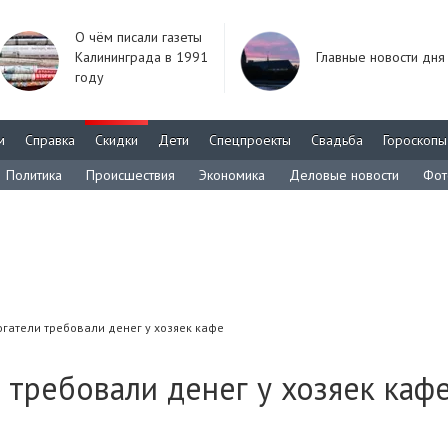
О чём писали газеты
Калининграда в 1991
Главные новости дня
году
м
Справка
Скидки
Дети
Спецпроекты
Свадьба
Гороскопы
Политика
Происшествия
Экономика
Деловые новости
Фот
гатели требовали денег у хозяек кафе
 требовали денег у хозяек каф