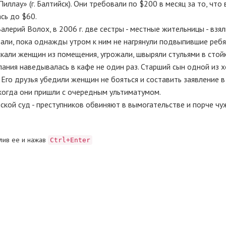
иллау» (г. Балтийск). Они требовали по $200 в месяц за то, что
сь до $60.
алерий Волох, в 2006 г. две сестры - местные жительницы - взял
али, пока однажды утром к ним не нагрянули подвыпившие ребя
скали женщин из помещения, угрожали, швыряли стульями в стойк
пания наведывалась в кафе не один раз. Старший сын одной из х
 Его друзья убедили женщин не бояться и составить заявление в
когда они пришли с очередным ультиматумом.
ской суд - преступников обвиняют в вымогательстве и порче чу
лив ее и нажав
Ctrl+Enter