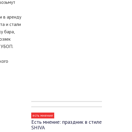
 возьмут
и в аренду
та и стали
у бара,
озяек
 УБОП.
жого
есть мнение
Есть мнение: праздник в стиле
SHIVA