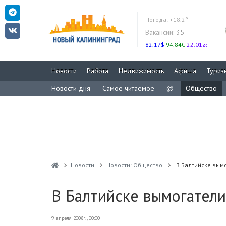
Погода:
+18.2°
Вакансии:
35
82.17$
94.84€
22.01zł
Новости
Работа
Недвижимость
Афиша
Туриз
Новости дня
Самое читаемое
@
Общество
Новости
Новости: Общество
В Балтийске вымо
В Балтийске вымогатели
9 апреля 2008г., 00:00