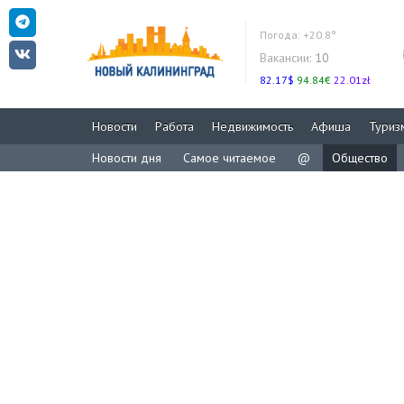
Погода:
+20.8°
Вакансии:
10
82.17$
94.84€
22.01zł
Новости
Работа
Недвижимость
Афиша
Туриз
Новости дня
Самое читаемое
@
Общество