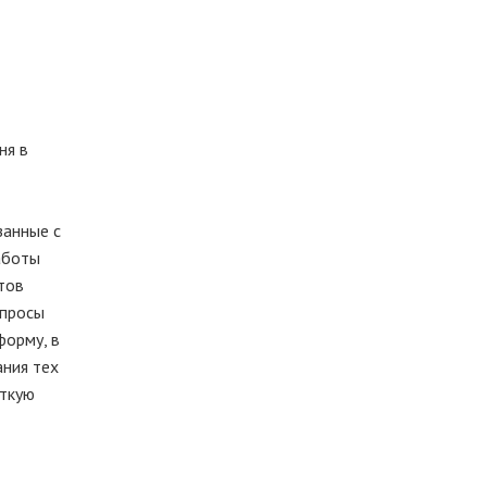
ня в
занные с
аботы
тов
опросы
форму, в
ания тех
еткую