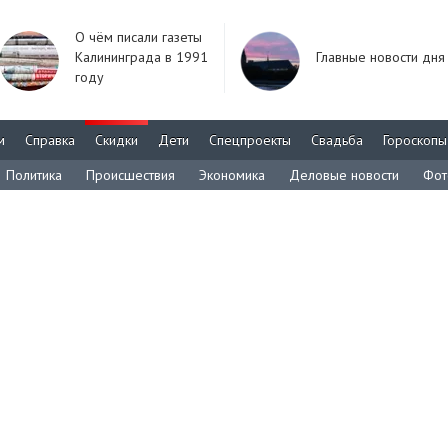
О чём писали газеты
Калининграда в 1991
Главные новости дня
году
м
Справка
Скидки
Дети
Спецпроекты
Свадьба
Гороскопы
Политика
Происшествия
Экономика
Деловые новости
Фот