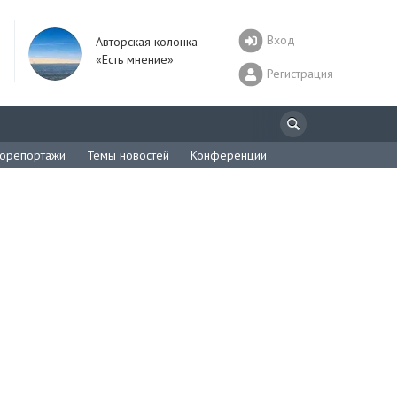
Вход
Авторская колонка
«Есть мнение»
Регистрация
орепортажи
Темы новостей
Конференции