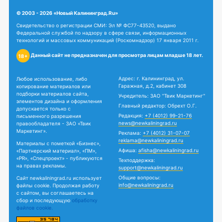
© 2003 - 2026 «Новый Калининград.Ru»
Свидетельство о регистрации СМИ: Эл № ФС77-43520, выдано
Федеральной службой по надзору в сфере связи, информационных
технологий и массовых коммуникаций (Роскомнадзор) 17 января 2011 г.
Данный сайт не предназначен для просмотра лицам младше 18 лет.
18+
Адрес: г. Калининград, ул.
Любое использование, либо
Гаражная, д.2, кабинет 308
копирование материалов или
подборки материалов сайта,
Учредитель: ЗАО "Твик Маркетинг"
элементов дизайна и оформления
Главный редактор: Обрехт О.Г.
допускается только с
Редакция:
+7 (4012) 99-21-76
письменного разрешения
news@newkaliningrad.ru
правообладателя - ЗАО «Твик
Маркетинг».
Реклама:
+7 (4012) 31-07-07
reklama@newkaliningrad.ru
Материалы с пометкой «Бизнес»,
Афиша:
afisha@newkaliningrad.ru
«Партнерский материал», «ПМ»,
«PR», «Спецпроект» - публикуются
Техподдержка:
на правах рекламы.
support@newkaliningrad.ru
Общие вопросы:
Сайт newkaliningrad.ru использует
info@newkaliningrad.ru
файлы cookie. Продолжая работу
с сайтом, вы соглашаетесь на
сбор и последующую
обработку
файлов cookie.