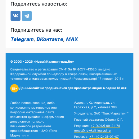
Поделитесь новостью:
Подпишитесь на нас:
Telegram
,
ВКонтакте
,
MAX
© 2003 - 2026 «Новый Калининград.Ru»
Свидетельство о регистрации СМИ: Эл № ФС77-43520, выдано
Федеральной службой по надзору в сфере связи, информационных
технологий и массовых коммуникаций (Роскомнадзор) 17 января 2011 г.
Данный сайт не предназначен для просмотра лицам младше 18 лет.
18+
Адрес: г. Калининград, ул.
Любое использование, либо
Гаражная, д.2, кабинет 308
копирование материалов или
подборки материалов сайта,
Учредитель: ЗАО "Твик Маркетинг"
элементов дизайна и оформления
Главный редактор: Обрехт О.Г.
допускается только с
Редакция:
+7 (4012) 99-21-76
письменного разрешения
news@newkaliningrad.ru
правообладателя - ЗАО «Твик
Маркетинг».
Реклама:
+7 (4012) 31-07-07