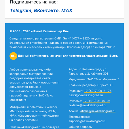
Подпишитесь на нас:
Telegram
,
ВКонтакте
,
MAX
© 2003 - 2026 «Новый Калининград.Ru»
Свидетельство о регистрации СМИ: Эл № ФС77-43520, выдано
Федеральной службой по надзору в сфере связи, информационных
технологий и массовых коммуникаций (Роскомнадзор) 17 января 2011 г.
Данный сайт не предназначен для просмотра лицам младше 18 лет.
18+
Адрес: г. Калининград, ул.
Любое использование, либо
Гаражная, д.2, кабинет 308
копирование материалов или
подборки материалов сайта,
Учредитель: ЗАО "Твик Маркетинг"
элементов дизайна и оформления
Главный редактор: Обрехт О.Г.
допускается только с
Редакция:
+7 (4012) 99-21-76
письменного разрешения
news@newkaliningrad.ru
правообладателя - ЗАО «Твик
Маркетинг».
Реклама:
+7 (4012) 31-07-07
reklama@newkaliningrad.ru
Материалы с пометкой «Бизнес»,
Афиша:
afisha@newkaliningrad.ru
«Партнерский материал», «ПМ»,
«PR», «Спецпроект» - публикуются
Техподдержка:
на правах рекламы.
support@newkaliningrad.ru
Общие вопросы:
Сайт newkaliningrad.ru использует