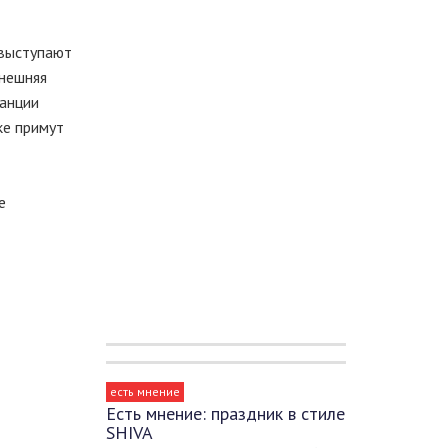
 выступают
ынешняя
танции
ке примут
е
есть мнение
Есть мнение: праздник в стиле
SHIVA