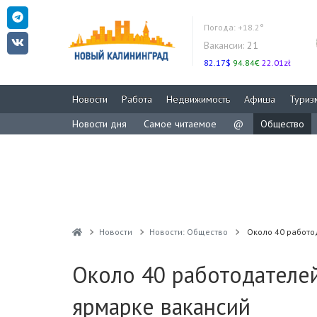
Погода:
+18.2°
Вакансии:
21
82.17$
94.84€
22.01zł
Новости
Работа
Недвижимость
Афиша
Туриз
Новости дня
Самое читаемое
@
Общество
Новости
Новости: Общество
Около 40 работо
Около 40 работодателей
ярмарке вакансий