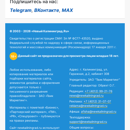
Подпишитесь на нас:
Telegram
,
ВКонтакте
,
MAX
© 2003 - 2026 «Новый Калининград.Ru»
Свидетельство о регистрации СМИ: Эл № ФС77-43520, выдано
Федеральной службой по надзору в сфере связи, информационных
технологий и массовых коммуникаций (Роскомнадзор) 17 января 2011 г.
Данный сайт не предназначен для просмотра лицам младше 18 лет.
18+
Адрес: г. Калининград, ул.
Любое использование, либо
Гаражная, д.2, кабинет 308
копирование материалов или
подборки материалов сайта,
Учредитель: ЗАО "Твик Маркетинг"
элементов дизайна и оформления
Главный редактор: Обрехт О.Г.
допускается только с
Редакция:
+7 (4012) 99-21-76
письменного разрешения
news@newkaliningrad.ru
правообладателя - ЗАО «Твик
Маркетинг».
Реклама:
+7 (4012) 31-07-07
reklama@newkaliningrad.ru
Материалы с пометкой «Бизнес»,
Афиша:
afisha@newkaliningrad.ru
«Партнерский материал», «ПМ»,
«PR», «Спецпроект» - публикуются
Техподдержка:
на правах рекламы.
support@newkaliningrad.ru
Общие вопросы:
Сайт newkaliningrad.ru использует