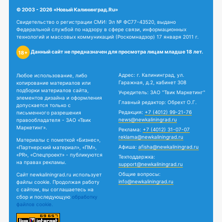
© 2003 - 2026 «Новый Калининград.Ru»
Свидетельство о регистрации СМИ: Эл № ФС77-43520, выдано
Федеральной службой по надзору в сфере связи, информационных
технологий и массовых коммуникаций (Роскомнадзор) 17 января 2011 г.
Данный сайт не предназначен для просмотра лицам младше 18 лет.
18+
Адрес: г. Калининград, ул.
Любое использование, либо
Гаражная, д.2, кабинет 308
копирование материалов или
подборки материалов сайта,
Учредитель: ЗАО "Твик Маркетинг"
элементов дизайна и оформления
Главный редактор: Обрехт О.Г.
допускается только с
Редакция:
+7 (4012) 99-21-76
письменного разрешения
news@newkaliningrad.ru
правообладателя - ЗАО «Твик
Маркетинг».
Реклама:
+7 (4012) 31-07-07
reklama@newkaliningrad.ru
Материалы с пометкой «Бизнес»,
Афиша:
afisha@newkaliningrad.ru
«Партнерский материал», «ПМ»,
«PR», «Спецпроект» - публикуются
Техподдержка:
на правах рекламы.
support@newkaliningrad.ru
Общие вопросы:
Сайт newkaliningrad.ru использует
info@newkaliningrad.ru
файлы cookie. Продолжая работу
с сайтом, вы соглашаетесь на
сбор и последующую
обработку
файлов cookie.