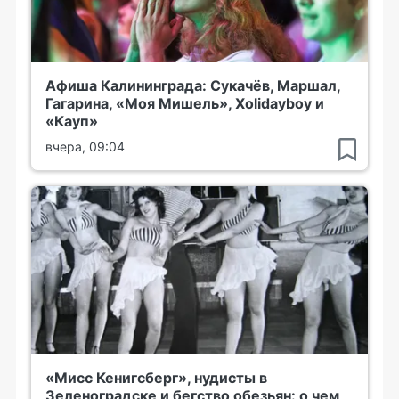
Афиша Калининграда: Сукачёв, Маршал,
Гагарина, «Моя Мишель», Xolidayboy и
«Кауп»
вчера, 09:04
«Мисс Кенигсберг», нудисты в
Зеленоградске и бегство обезьян: о чем