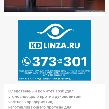
Следственный комитет возбудил
уголовное дело против руководителя
частного предприятия,
изготавливающего протезы для