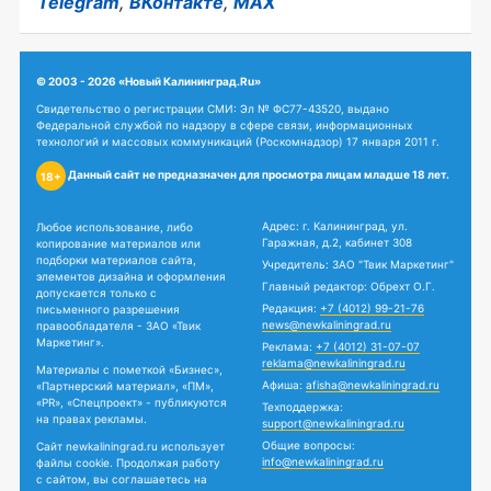
Telegram
,
ВКонтакте
,
MAX
© 2003 - 2026 «Новый Калининград.Ru»
Свидетельство о регистрации СМИ: Эл № ФС77-43520, выдано
Федеральной службой по надзору в сфере связи, информационных
технологий и массовых коммуникаций (Роскомнадзор) 17 января 2011 г.
Данный сайт не предназначен для просмотра лицам младше 18 лет.
18+
Адрес: г. Калининград, ул.
Любое использование, либо
Гаражная, д.2, кабинет 308
копирование материалов или
подборки материалов сайта,
Учредитель: ЗАО "Твик Маркетинг"
элементов дизайна и оформления
Главный редактор: Обрехт О.Г.
допускается только с
Редакция:
+7 (4012) 99-21-76
письменного разрешения
news@newkaliningrad.ru
правообладателя - ЗАО «Твик
Маркетинг».
Реклама:
+7 (4012) 31-07-07
reklama@newkaliningrad.ru
Материалы с пометкой «Бизнес»,
Афиша:
afisha@newkaliningrad.ru
«Партнерский материал», «ПМ»,
«PR», «Спецпроект» - публикуются
Техподдержка:
на правах рекламы.
support@newkaliningrad.ru
Общие вопросы:
Сайт newkaliningrad.ru использует
info@newkaliningrad.ru
файлы cookie. Продолжая работу
с сайтом, вы соглашаетесь на