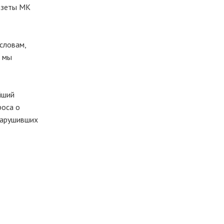
газеты МК
словам,
к мы
йший
роса о
 нарушивших