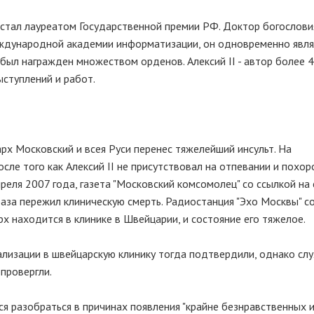
 стал лауреатом Государственной премии РФ. Доктор богослови
ждународной академии информатизации, он одновременно явля
был награжден множеством орденов. Алексий II - автор более 
ыступлений и работ.
рх Московский и всея Руси перенес тяжелейший инсульт. На
сле того как Алексий II не присутствовал на отпевании и похор
реля 2007 года, газета "Московский комсомолец" со ссылкой на
раза пережил клиническую смерть. Радиостанция "Эхо Москвы" с
х находится в клинике в Швейцарии, и состояние его тяжелое.
ализации в швейцарскую клинику тогда подтвердили, однако слу
провергли.
я разобраться в причинах появления "крайне безнравственных 