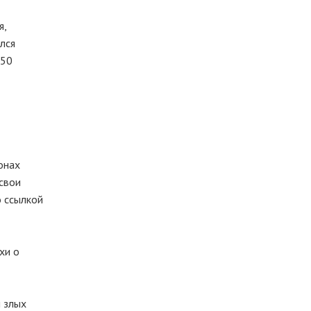
я,
лся
450
онах
 свои
о ссылкой
хи о
и злых