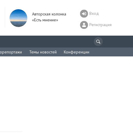
Вход
Авторская колонка
«Есть мнение»
Регистрация
орепортажи
Темы новостей
Конференции