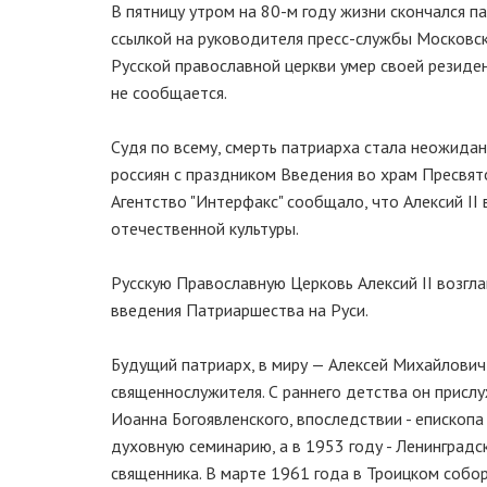
В пятницу утром на 80-м году жизни скончался п
ссылкой на руководителя пресс-службы Московск
Русской православной церкви умер своей резиде
не сообщается.
Судя по всему, смерть патриарха стала неожида
россиян с праздником Введения во храм Пресвят
Агентство "Интерфакс" сообщало, что Алексий II 
отечественной культуры.
Русскую Православную Церковь Алексий II возгл
введения Патриаршества на Руси.
Будущий патриарх, в миру — Алексей Михайлович 
священнослужителя. С раннего детства он присл
Иоанна Богоявленского, впоследствии - епископа
духовную семинарию, а в 1953 году - Ленинград
священника. В марте 1961 года в Троицком собо