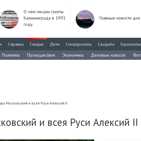
О чём писали газеты
Калининграда в 1991
Главные новости дня
году
м
Справка
Скидки
Дети
Спецпроекты
Свадьба
Гороскопы
Политика
Происшествия
Экономика
Деловые новости
Фот
рх Московский и всея Руси Алексий II
ковский и всея Руси Алексий II