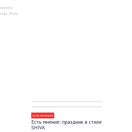
визита в
году. Фото
есть мнение
Есть мнение: праздник в стиле
SHIVA