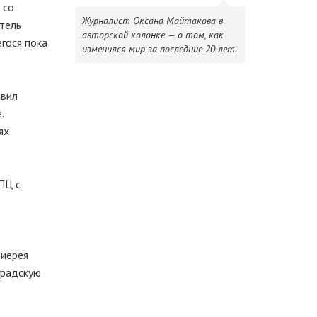
 со
Журналист Оксана Майтакова в
тель
авторской колонке — о том, как
гося пока
изменился мир за последние 20 лет.
авил
.
ях
ПЦ с
оиерея
градскую