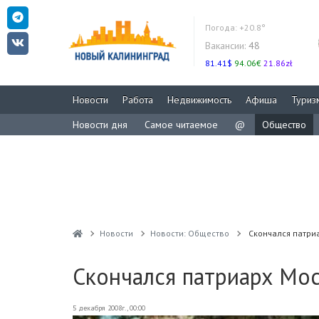
Погода:
+20.8°
Вакансии:
48
81.41$
94.06€
21.86zł
Новости
Работа
Недвижимость
Афиша
Туриз
Новости дня
Самое читаемое
@
Общество
Новости
Новости: Общество
Скончался патриа
Скончался патриарх Мос
5 декабря 2008г., 00:00