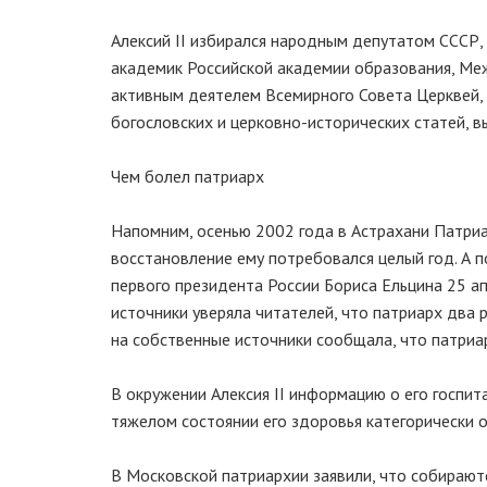
Алексий II избирался народным депутатом СССР,
академик Российской академии образования, Ме
активным деятелем Всемирного Совета Церквей, 
богословских и церковно-исторических статей, в
Чем болел патриарх
Напомним, осенью 2002 года в Астрахани Патриа
восстановление ему потребовался целый год. А по
первого президента России Бориса Ельцина 25 ап
источники уверяла читателей, что патриарх два 
на собственные источники сообщала, что патриар
В окружении Алексия II информацию о его госпит
тяжелом состоянии его здоровья категорически о
В Московской патриархии заявили, что собираютс