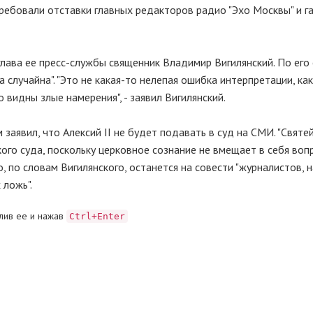
отребовали отставки главных редакторов радио "Эхо Москвы" и 
лава ее пресс-службы священник Владимир Вигилянский. По его 
 случайна". "Это не какая-то нелепая ошибка интерпретации, ка
видны злые намерения", - заявил Вигилянский.
заявил, что Алексий II не будет подавать в суд на СМИ. "Святе
кого суда, поскольку церковное сознание не вмещает в себя воп
о, по словам Вигилянского, останется на совести "журналистов,
ложь".
лив ее и нажав
Ctrl+Enter