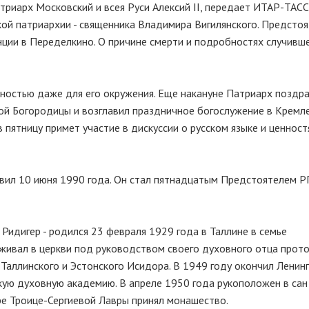
атриарх Московский и всея Руси Алексий II, передает ИТАР-ТАСС
ой патриархии - священника Владимира Вигилянского. Предстоя
нции в Переделкино. О причине смерти и подробностях случивше
нностью даже для его окружения. Еще накануне Патриарх поздр
ой Богородицы и возглавил праздничное богослужение в Кремле
в пятницу примет участие в дискуссии о русском языке и ценност
авил 10 июня 1990 года. Он стал пятнадцатым Предстоятелем Р
Ридигер - родился 23 февраля 1929 года в Таллине в семье
уживал в церкви под руководством своего духовного отца прот
 Таллинского и Эстонского Исидора. В 1949 году окончил Ленин
скую духовную академию. В апреле 1950 года рукоположен в сан
ре Троице-Сергиевой Лавры принял монашество.