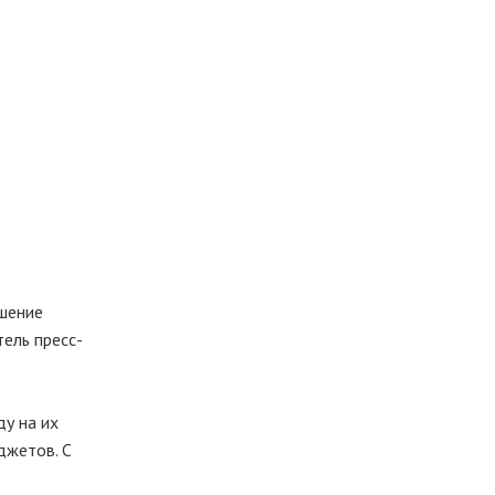
чшение
ель пресс-
у на их
джетов. С