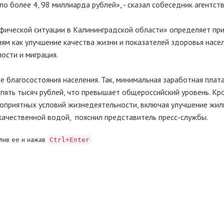
 более 4, 98 миллиарда рублей», - сказал собеседник агентств
фической ситуации в Калининградской области» определяет пр
м как улучшение качества жизни и показателей здоровья насел
ости и миграция.
е благосостояния населения. Так, минимальная заработная плата
 пять тысяч рублей, что превышает общероссийский уровень. Кр
гоприятных условий жизнедеятельности, включая улучшение жи
 качественной водой, пояснил представитель пресс-службы.
лив ее и нажав
Ctrl+Enter