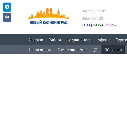
Погода:
+19.9°
Вакансии:
28
81.41$
94.06€
21.86zł
Новости
Работа
Недвижимость
Афиша
Туриз
Новости дня
Самое читаемое
@
Общество