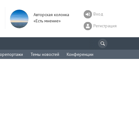
Вход
Авторская колонка
«Есть мнение»
Регистрация
орепортажи
Темы новостей
Конференции