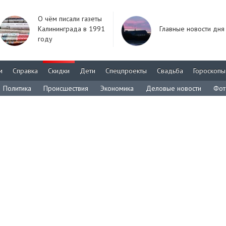
О чём писали газеты
Калининграда в 1991
Главные новости дня
году
м
Справка
Скидки
Дети
Спецпроекты
Свадьба
Гороскопы
Политика
Происшествия
Экономика
Деловые новости
Фот