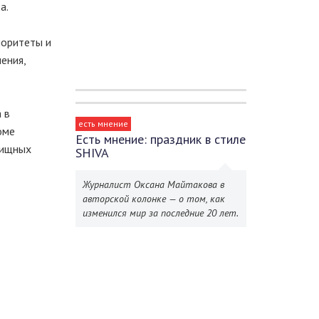
а.
иоритеты и
ения,
 в
есть мнение
оме
Есть мнение: праздник в стиле
лищных
SHIVA
Журналист Оксана Майтакова в
авторской колонке — о том, как
изменился мир за последние 20 лет.