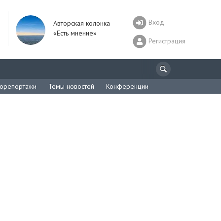
Вход
Авторская колонка
«Есть мнение»
Регистрация
орепортажи
Темы новостей
Конференции