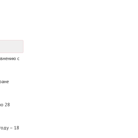
авнению с
ране
но 28
году – 18