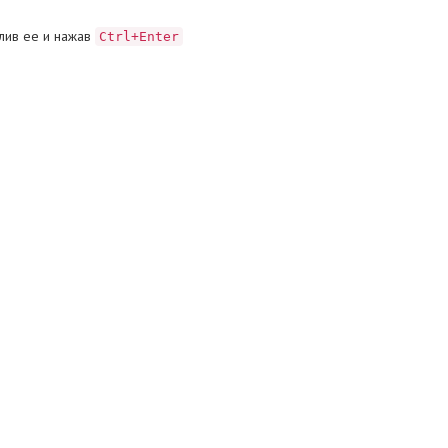
лив ее и нажав
Ctrl+Enter