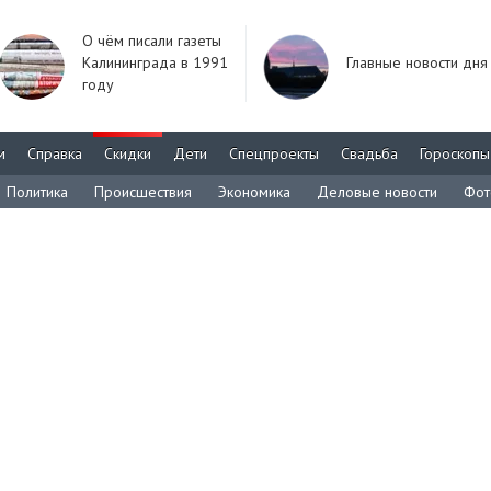
О чём писали газеты
Калининграда в 1991
Главные новости дня
году
м
Справка
Скидки
Дети
Спецпроекты
Свадьба
Гороскопы
Политика
Происшествия
Экономика
Деловые новости
Фот