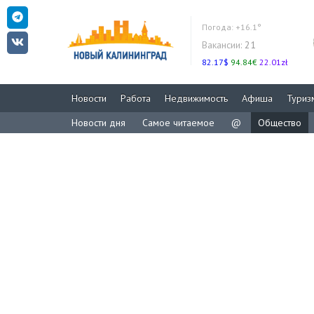
Погода:
+16.1°
Вакансии:
21
82.17$
94.84€
22.01zł
Новости
Работа
Недвижимость
Афиша
Туриз
Новости дня
Самое читаемое
@
Общество