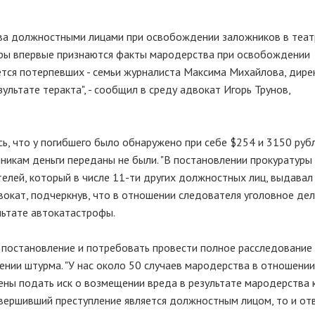
ва должностными лицами при освобождении заложников в теа
туры впервые признаются факты мародерства при освобождении
ается потерпевших - семьи журналиста Максима Михайлова, дире
зультате теракта", - сообщил в среду адвокат Игорь Трунов,
ь, что у погибшего было обнаружено при себе $254 и 3150 рубл
никам деньги переданы не были. "В постановлении прокуратуры
елей, который в числе 11-ти других должностных лиц, выдавал
вокат, подчеркнув, что в отношении следователя уголовное дел
льтате автокатастрофы.
 постановление и потребовать провести полное расследование
нии штурма. "У нас около 50 случаев мародерства в отношении
ены подать иск о возмещении вреда в результате мародерства
 совершивший преступление является должностным лицом, то и от