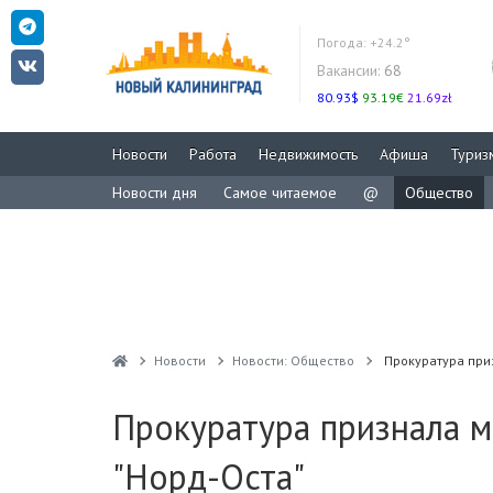
Погода:
+24.2°
Вакансии:
68
80.93$
93.19€
21.69zł
Новости
Работа
Недвижимость
Афиша
Туриз
Новости дня
Самое читаемое
@
Общество
Новости
Новости: Общество
Прокуратура при
Прокуратура признала 
"Норд-Оста"