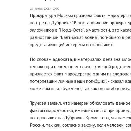
23 ноября 2005г., 00:00
Прокуратура Москвы признала факты мародерст
центре на Дубровке. "В постановлении прокура
заложников в "Норд-Осте", в частности, это кас
радиостанции "Балтийская волна", погибшего в ре
представляющий интересы потерпевших.
По словам адвоката, в материалах дела значилос
однако при передаче его личных вещей родствен
признается факт мародерства одним из следоват
потерпевшим личные вещи погибших", - сказал ад
может быть возбуждено, так как он погиб в резу
Трунова заявил, что намерен обжаловать данное
фактам мародерства, имевших место при проведе
потерпевших на Дубровке. Кроме того, мы намер
России, так как, согласно закону, если человек,