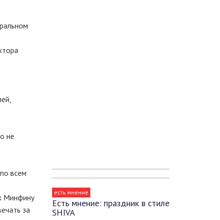
тральном
ктора
ей,
о не
 по всем
есть мнение
 к Минфину
Есть мнение: праздник в стиле
вечать за
SHIVA