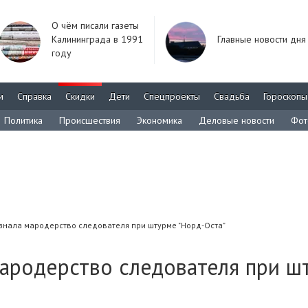
О чём писали газеты
Калининграда в 1991
Главные новости дня
году
м
Справка
Скидки
Дети
Спецпроекты
Свадьба
Гороскопы
Политика
Происшествия
Экономика
Деловые новости
Фот
знала мародерство следователя при штурме "Норд-Оста"
мародерство следователя при ш