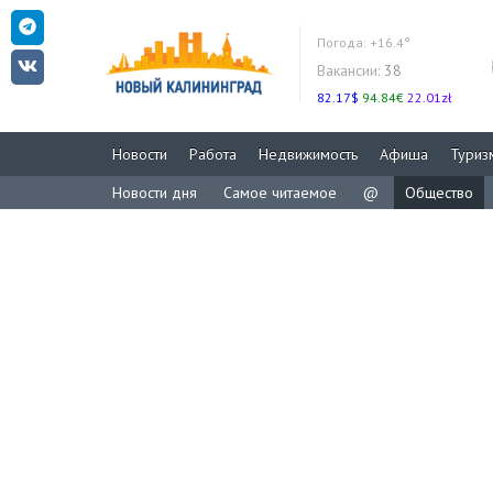
Погода:
+16.4°
Вакансии:
38
82.17$
94.84€
22.01zł
Новости
Работа
Недвижимость
Афиша
Туриз
Новости дня
Самое читаемое
@
Общество