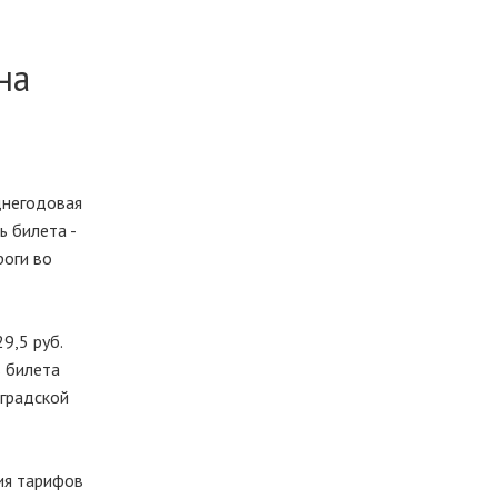
на
днегодовая
ь билета -
роги во
9,5 руб.
ь билета
нградской
ия тарифов