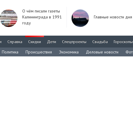
О чём писали газеты
Калининграда в 1991
Главные новости дня
году
м
Справка
Скидки
Дети
Спецпроекты
Свадьба
Гороскопы
Политика
Происшествия
Экономика
Деловые новости
Фот