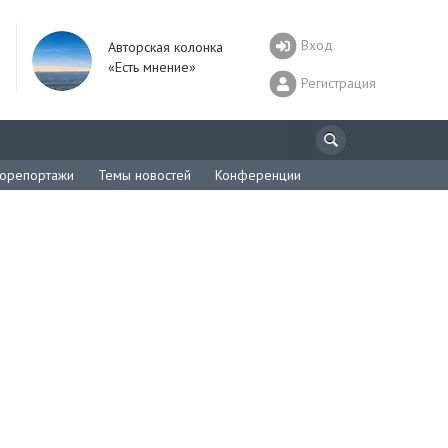
Вход
Авторская колонка
«Есть мнение»
Регистрация
орепортажи
Темы новостей
Конференции