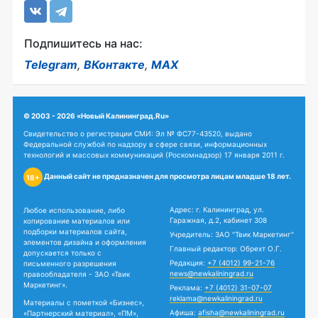
Подпишитесь на нас:
Telegram
,
ВКонтакте
,
MAX
© 2003 - 2026 «Новый Калининград.Ru»
Свидетельство о регистрации СМИ: Эл № ФС77-43520, выдано
Федеральной службой по надзору в сфере связи, информационных
технологий и массовых коммуникаций (Роскомнадзор) 17 января 2011 г.
Данный сайт не предназначен для просмотра лицам младше 18 лет.
18+
Адрес: г. Калининград, ул.
Любое использование, либо
Гаражная, д.2, кабинет 308
копирование материалов или
подборки материалов сайта,
Учредитель: ЗАО "Твик Маркетинг"
элементов дизайна и оформления
Главный редактор: Обрехт О.Г.
допускается только с
Редакция:
+7 (4012) 99-21-76
письменного разрешения
news@newkaliningrad.ru
правообладателя - ЗАО «Твик
Маркетинг».
Реклама:
+7 (4012) 31-07-07
reklama@newkaliningrad.ru
Материалы с пометкой «Бизнес»,
Афиша:
afisha@newkaliningrad.ru
«Партнерский материал», «ПМ»,