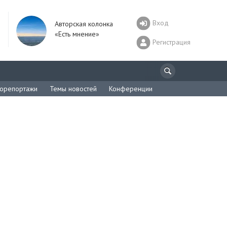
Вход
Авторская колонка
«Есть мнение»
Регистрация
орепортажи
Темы новостей
Конференции