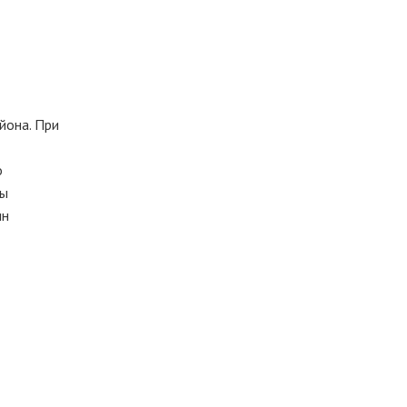
йона. При
о
ты
ин