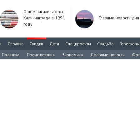
О чём писали газеты
Калининграда в 1991
Главные новости дня
году
м
Справка
Скидки
Дети
Спецпроекты
Свадьба
Гороскопы
Политика
Происшествия
Экономика
Деловые новости
Фот