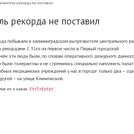
резвитель рекорда не поставил
ль рекорда не поставил
ода побывали в калининградском вытрезвителе центрального ра
 рекордами. С 31го на первое число в Первый городской
ичем эти люди были, по словам оперативного дежурного данног
и были толерантны и не стремились специально наполнить пала
бных медицинских учреждений у нас в городе только два – од
ругой – на улице Клинической.
лив ее и нажав
Ctrl+Enter