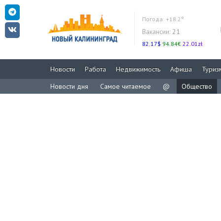
Погода:
+18.2°
Вакансии:
21
82.17$
94.84€
22.01zł
Новости
Работа
Недвижимость
Афиша
Туриз
Новости дня
Самое читаемое
@
Общество