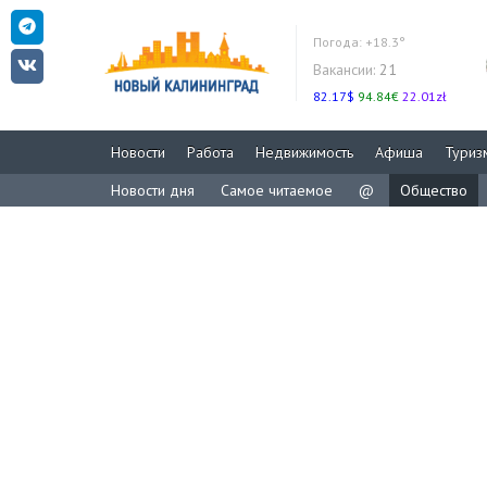
Погода:
+18.3°
Вакансии:
21
82.17$
94.84€
22.01zł
Новости
Работа
Недвижимость
Афиша
Туриз
Новости дня
Самое читаемое
@
Общество