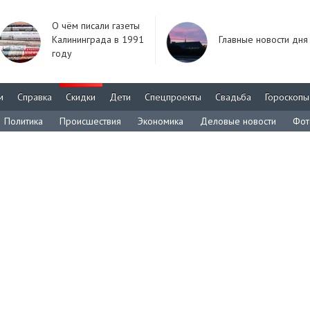
О чём писали газеты
Калининграда в 1991
Главные новости дня
году
м
Справка
Скидки
Дети
Спецпроекты
Свадьба
Гороскопы
Политика
Происшествия
Экономика
Деловые новости
Фот