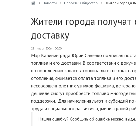
Новости
Новости: Общество
Жители города по
Жители города получат 
доставку
25 января 2006г., 00:00
Мэр Калининграда Юрий Савенко подписал поста
топлива и его доставки. В соответствии с докум
по пополнению запасов топлива льготных катего
отопления, снимается оплата топлива и его дос
несовершеннолетних узников фашизма, ветеранов
дешевле смогут приобрести топливо многодетны
поддержки. Для начисления льгот и субсидий по
труда и социального развития администраций рай
Нашли ошибку? Cообщить об ошибке можно, выде