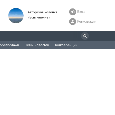
Вход
Авторская колонка
«Есть мнение»
Регистрация
орепортажи
Темы новостей
Конференции