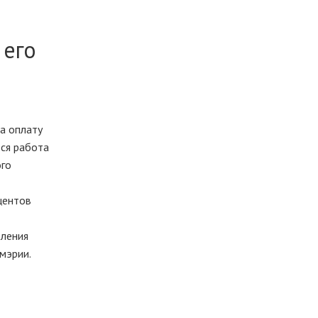
 его
а оплату
тся работа
ого
центов
вления
мэрии.