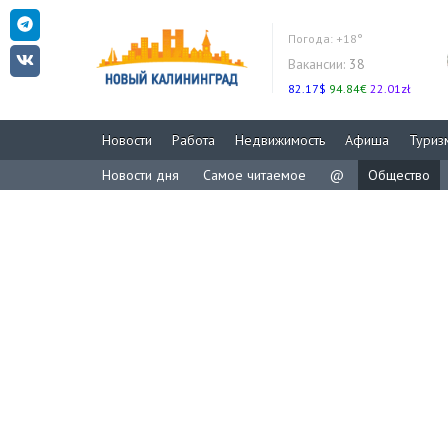
Погода:
+18°
Вакансии:
38
82.17$
94.84€
22.01zł
Новости
Работа
Недвижимость
Афиша
Туриз
Новости дня
Самое читаемое
@
Общество