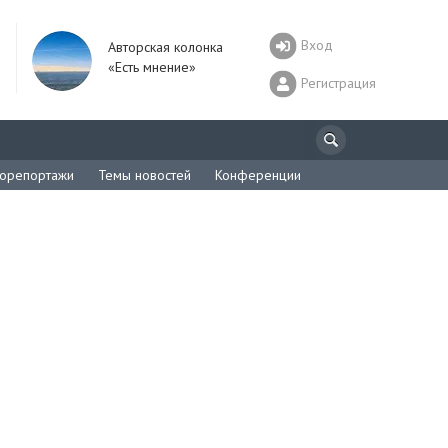
Вход
Авторская колонка
«Есть мнение»
Регистрация
орепортажи
Темы новостей
Конференции