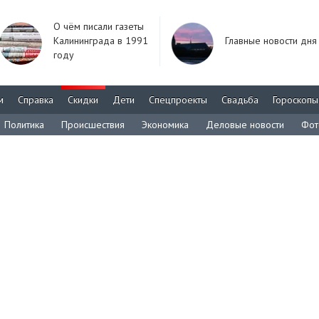
О чём писали газеты
Калининграда в 1991
Главные новости дня
году
м
Справка
Скидки
Дети
Спецпроекты
Свадьба
Гороскопы
Политика
Происшествия
Экономика
Деловые новости
Фот