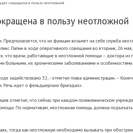
удет сокращена в пользу неотложной
окращена в пользу неотложной
. Предполагается, что их функции возьмет на себя служба нео
ликс Лапин в ходе оперативного совещания во вторник, 26 мая,
я, что врачи, работающие в неотложной помощи – доктора из 
ми больными, их хроническими заболеваниями и особенностями.
оде задействовано 32, - отметил глава администрации. – Конеч
. Речь идет о фельдшерских бригадах».
ушев отметил, что сейчас при каждом поликлиническом учрежде
омощи. По нормативам, неотложная помощь должна подъехать
чаях, тогда как неотложную необходимо вызывать при обострен