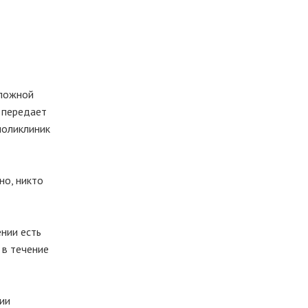
тложной
 передает
поликлиник
но, никто
нии есть
 в течение
ии