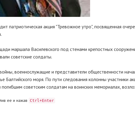
дит патриотическая акция "Тревожное утро", посвященная очер
.
лощади маршала Василевского под стенами крепостных сооружен
вали советские солдаты.
 войны, военнослужащие и представители общественности нача
ье Балтийского моря. По пути следования колонны участники ак
и погибшим советским солдатам на воинских мемориалах, возло
лив ее и нажав
Ctrl+Enter