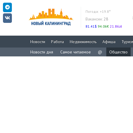
Погода:
+19.8°
Вакансии:
28
81.41$
94.06€
21.86zł
Новости
Работа
Недвижимость
Афиша
Туриз
Новости дня
Самое читаемое
@
Общество