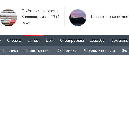
О чём писали газеты
Калининграда в 1991
Главные новости дня
году
м
Справка
Скидки
Дети
Спецпроекты
Свадьба
Гороскопы
Политика
Происшествия
Экономика
Деловые новости
Фот