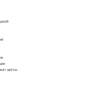
едной
ий
ли
ции
жат цветы.