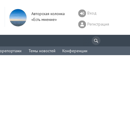
Вход
Авторская колонка
«Есть мнение»
Регистрация
орепортажи
Темы новостей
Конференции