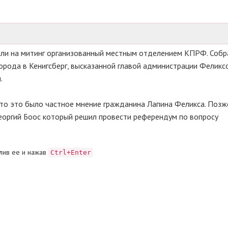
шли на митинг организованный местным отделением КПРФ. Соб
орода в Кенигсберг, высказанной главой администрации Феликс
.
что это было частное мнение гражданина Лапина Феликса. Позж
еоргий Боос который решил провести референдум по вопросу
лив ее и нажав
Ctrl+Enter