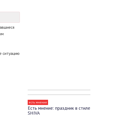
равшиеся
ом
е ситуацию
есть мнение
Есть мнение: праздник в стиле
SHIVA