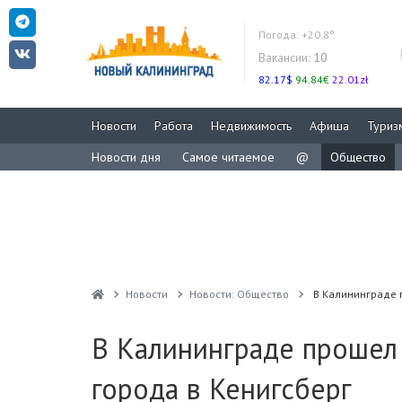
Погода:
+20.8°
Вакансии:
10
82.17$
94.84€
22.01zł
Новости
Работа
Недвижимость
Афиша
Туриз
Новости дня
Самое читаемое
@
Общество
Новости
Новости: Общество
В Калининграде 
В Калининграде прошел
города в Кенигсберг