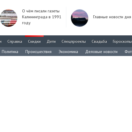
О чём писали газеты
Калининграда в 1991
Главные новости дня
году
м
Справка
Скидки
Дети
Спецпроекты
Свадьба
Гороскопы
Политика
Происшествия
Экономика
Деловые новости
Фот