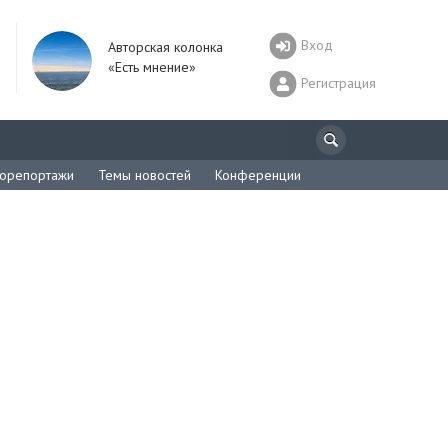
Вход
Авторская колонка
«Есть мнение»
Регистрация
орепортажи
Темы новостей
Конференции