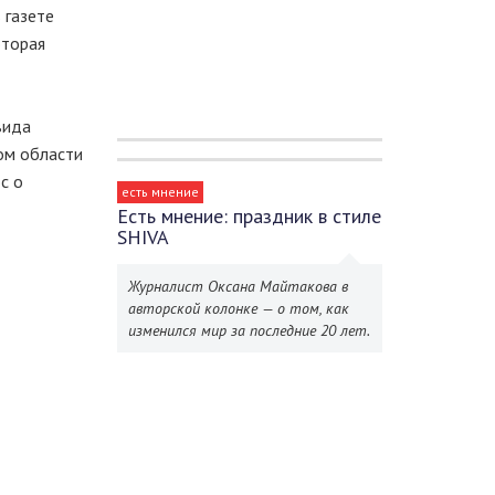
 газете
оторая
вида
ом области
с о
есть мнение
Есть мнение: праздник в стиле
SHIVA
Журналист Оксана Майтакова в
авторской колонке — о том, как
изменился мир за последние 20 лет.