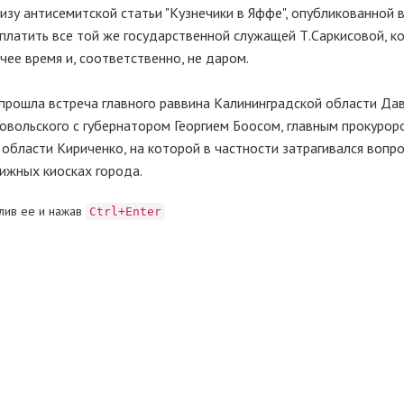
зу антисемитской статьи "Кузнечики в Яффе", опубликованной в
аплатить все той же государственной служащей Т.Саркисовой, к
ее время и, соответственно, не даром.
е прошла встреча главного раввина Калининградской области Да
ховольского с губернатором Георгием Боосом, главным прокурор
области Кириченко, на которой в частности затрагивался вопро
ижных киосках города.
лив ее и нажав
Ctrl+Enter