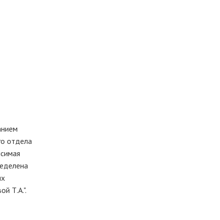
анием
го отдела
исимая
ределена
их
й Т.А.".