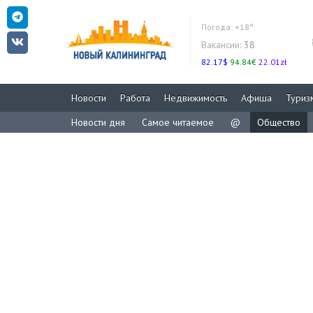
Погода:
+18°
Вакансии:
38
82.17$
94.84€
22.01zł
Новости
Работа
Недвижимость
Афиша
Туриз
Новости дня
Самое читаемое
@
Общество