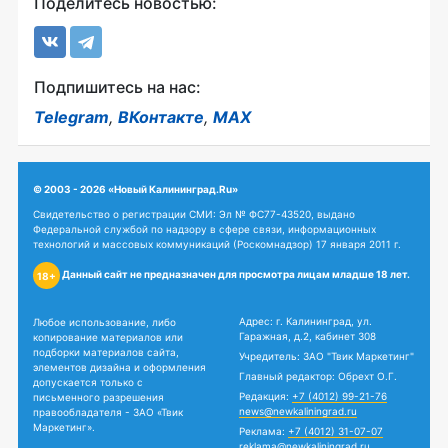
Поделитесь новостью:
Подпишитесь на нас:
Telegram
,
ВКонтакте
,
MAX
© 2003 - 2026 «Новый Калининград.Ru»
Свидетельство о регистрации СМИ: Эл № ФС77-43520, выдано
Федеральной службой по надзору в сфере связи, информационных
технологий и массовых коммуникаций (Роскомнадзор) 17 января 2011 г.
Данный сайт не предназначен для просмотра лицам младше 18 лет.
18+
Адрес: г. Калининград, ул.
Любое использование, либо
Гаражная, д.2, кабинет 308
копирование материалов или
подборки материалов сайта,
Учредитель: ЗАО "Твик Маркетинг"
элементов дизайна и оформления
Главный редактор: Обрехт О.Г.
допускается только с
Редакция:
+7 (4012) 99-21-76
письменного разрешения
news@newkaliningrad.ru
правообладателя - ЗАО «Твик
Маркетинг».
Реклама:
+7 (4012) 31-07-07
reklama@newkaliningrad.ru