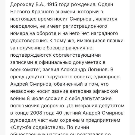
Дорохову В.А., 1915 года рождения. Орден
Боевого Красного знамени, который в
настоящее время носит Смирнов , является
новоделом, не имеет регистрационного
номера на обороте и на него нет наградного
удостоверения. К тому же, имеющиеся планки
за полученные боевые ранения не
подтверждаются соответствующими
записями в официальных документах в
военкомате", заявил Александр Логинов. В
среду депутат окружного совета, единоросс
Андрей Смирнов, обвиненный в том, что
незаконно носит звание ветерана афганской
войны 8 июля сложил с себя депутатские
полномочия досрочно. До избрания депутатом
в конце 2008 года 40-летний Андрей Смирнов
руководил частным охранным предприятием
«Служба содействия». По линии
общественных нагрузок он возглавлял до