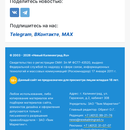
Поделитесь новостью:
Подпишитесь на нас:
Telegram
,
ВКонтакте
,
MAX
© 2003 - 2026 «Новый Калининград.Ru»
Свидетельство о регистрации СМИ: Эл № ФС77-43520, выдано
Федеральной службой по надзору в сфере связи, информационных
технологий и массовых коммуникаций (Роскомнадзор) 17 января 2011 г.
Данный сайт не предназначен для просмотра лицам младше 18 лет.
18+
Адрес: г. Калининград, ул.
Любое использование, либо
Гаражная, д.2, кабинет 308
копирование материалов или
подборки материалов сайта,
Учредитель: ЗАО "Твик Маркетинг"
элементов дизайна и оформления
Главный редактор: Обрехт О.Г.
допускается только с
Редакция:
+7 (4012) 99-21-76
письменного разрешения
news@newkaliningrad.ru
правообладателя - ЗАО «Твик
Маркетинг».
Реклама:
+7 (4012) 31-07-07
reklama@newkaliningrad.ru