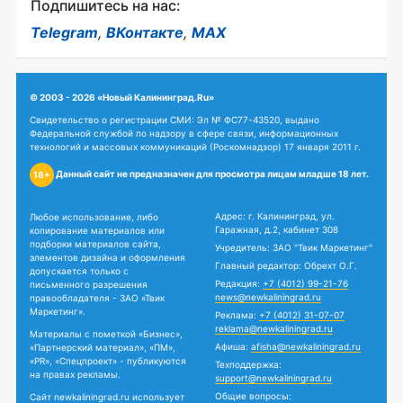
Подпишитесь на нас:
Telegram
,
ВКонтакте
,
MAX
© 2003 - 2026 «Новый Калининград.Ru»
Свидетельство о регистрации СМИ: Эл № ФС77-43520, выдано
Федеральной службой по надзору в сфере связи, информационных
технологий и массовых коммуникаций (Роскомнадзор) 17 января 2011 г.
Данный сайт не предназначен для просмотра лицам младше 18 лет.
18+
Адрес: г. Калининград, ул.
Любое использование, либо
Гаражная, д.2, кабинет 308
копирование материалов или
подборки материалов сайта,
Учредитель: ЗАО "Твик Маркетинг"
элементов дизайна и оформления
Главный редактор: Обрехт О.Г.
допускается только с
Редакция:
+7 (4012) 99-21-76
письменного разрешения
news@newkaliningrad.ru
правообладателя - ЗАО «Твик
Маркетинг».
Реклама:
+7 (4012) 31-07-07
reklama@newkaliningrad.ru
Материалы с пометкой «Бизнес»,
Афиша:
afisha@newkaliningrad.ru
«Партнерский материал», «ПМ»,
«PR», «Спецпроект» - публикуются
Техподдержка:
на правах рекламы.
support@newkaliningrad.ru
Общие вопросы:
Сайт newkaliningrad.ru использует