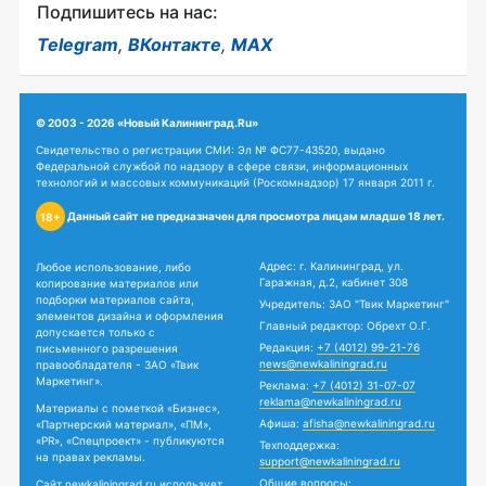
Подпишитесь на нас:
Telegram
,
ВКонтакте
,
MAX
© 2003 - 2026 «Новый Калининград.Ru»
Свидетельство о регистрации СМИ: Эл № ФС77-43520, выдано
Федеральной службой по надзору в сфере связи, информационных
технологий и массовых коммуникаций (Роскомнадзор) 17 января 2011 г.
Данный сайт не предназначен для просмотра лицам младше 18 лет.
18+
Адрес: г. Калининград, ул.
Любое использование, либо
Гаражная, д.2, кабинет 308
копирование материалов или
подборки материалов сайта,
Учредитель: ЗАО "Твик Маркетинг"
элементов дизайна и оформления
Главный редактор: Обрехт О.Г.
допускается только с
Редакция:
+7 (4012) 99-21-76
письменного разрешения
news@newkaliningrad.ru
правообладателя - ЗАО «Твик
Маркетинг».
Реклама:
+7 (4012) 31-07-07
reklama@newkaliningrad.ru
Материалы с пометкой «Бизнес»,
Афиша:
afisha@newkaliningrad.ru
«Партнерский материал», «ПМ»,
«PR», «Спецпроект» - публикуются
Техподдержка:
на правах рекламы.
support@newkaliningrad.ru
Общие вопросы:
Сайт newkaliningrad.ru использует