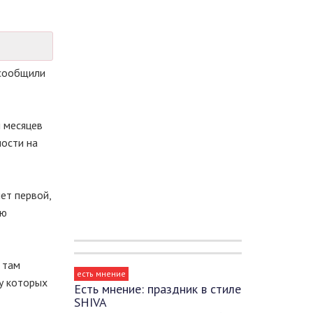
 сообщили
и месяцев
ности на
ет первой,
ую
 там
есть мнение
у которых
Есть мнение: праздник в стиле
SHIVA