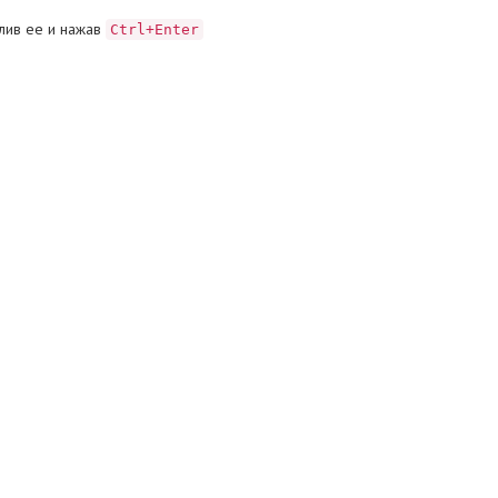
лив ее и нажав
Ctrl+Enter