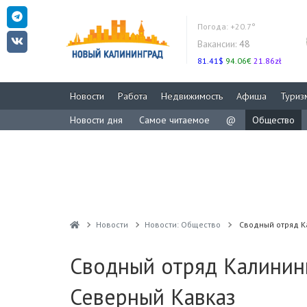
Погода:
+20.7°
Вакансии:
48
81.41$
94.06€
21.86zł
Новости
Работа
Недвижимость
Афиша
Туриз
Новости дня
Самое читаемое
@
Общество
Новости
Новости: Общество
Сводный отряд К
Сводный отряд Калинин
Северный Кавказ