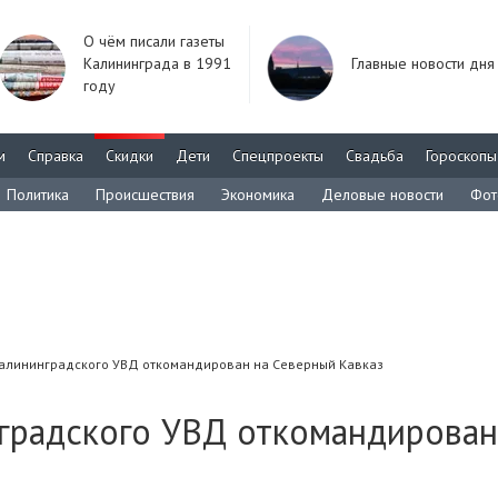
О чём писали газеты
Калининграда в 1991
Главные новости дня
году
м
Справка
Скидки
Дети
Спецпроекты
Свадьба
Гороскопы
Политика
Происшествия
Экономика
Деловые новости
Фот
алининградского УВД откомандирован на Северный Кавказ
градского УВД откомандирован