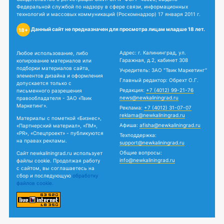
Федеральной службой по надзору в сфере связи, информационных
технологий и массовых коммуникаций (Роскомнадзор) 17 января 2011 г.
Данный сайт не предназначен для просмотра лицам младше 18 лет.
18+
Адрес: г. Калининград, ул.
Любое использование, либо
Гаражная, д.2, кабинет 308
копирование материалов или
подборки материалов сайта,
Учредитель: ЗАО "Твик Маркетинг"
элементов дизайна и оформления
Главный редактор: Обрехт О.Г.
допускается только с
Редакция:
+7 (4012) 99-21-76
письменного разрешения
news@newkaliningrad.ru
правообладателя - ЗАО «Твик
Маркетинг».
Реклама:
+7 (4012) 31-07-07
reklama@newkaliningrad.ru
Материалы с пометкой «Бизнес»,
Афиша:
afisha@newkaliningrad.ru
«Партнерский материал», «ПМ»,
«PR», «Спецпроект» - публикуются
Техподдержка:
на правах рекламы.
support@newkaliningrad.ru
Общие вопросы:
Сайт newkaliningrad.ru использует
info@newkaliningrad.ru
файлы cookie. Продолжая работу
с сайтом, вы соглашаетесь на
сбор и последующую
обработку
файлов cookie.