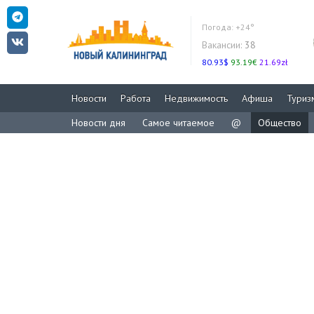
Погода:
+24°
Вакансии:
38
80.93$
93.19€
21.69zł
Новости
Работа
Недвижимость
Афиша
Туриз
Новости дня
Самое читаемое
@
Общество