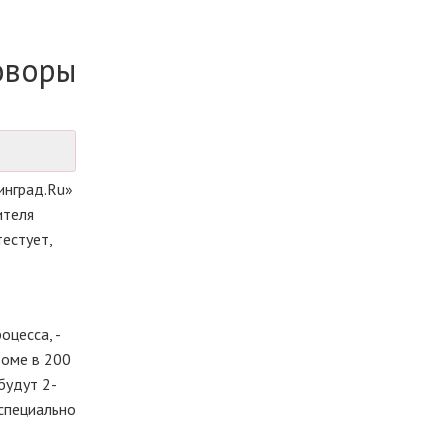
оворы
инград.
Ru
»
ителя
тестует,
оцесса, -
доме в 200
будут 2-
 специально