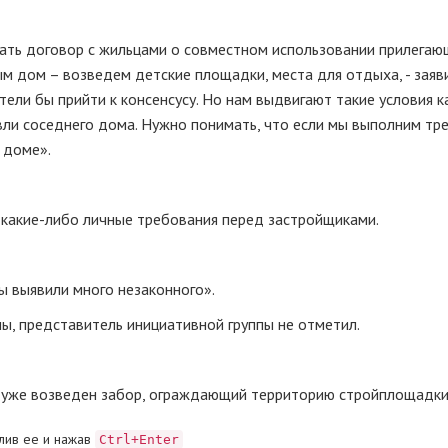
сать договор с жильцами о совместном использовании прилега
м дом – возведем детские площадки, места для отдыха, - зая
ели бы прийти к консенсусу. Но нам выдвигают такие условия к
вли соседнего дома. Нужно понимать, что если мы выполним тр
 доме».
 какие-либо личные требования перед застройщиками.
Мы выявили много незаконного».
ы, представитель инициативной группы не отметил.
 уже возведен забор, ограждающий территорию стройплощадки
лив ее и нажав
Ctrl+Enter