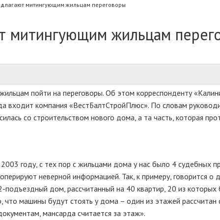
едлагают митингующим жильцам переговоры
т митингующим жильцам перег
ильцам пойти на переговоры. Об этом корреспонденту «Калин
а входит компания «ВестБалтСтройПлюс». По словам руковод
илась со строительством нового дома, а та часть, которая про
2003 году, с тех пор с жильцами дома у нас было 4 судебных пр
перируют неверной информацией. Так, к примеру, говорится о 
2-подъездный дом, рассчитанный на 40 квартир, 20 из которых 
, что машины будут стоять у дома – один из этажей рассчитан
документам, мансарда считается за этаж».