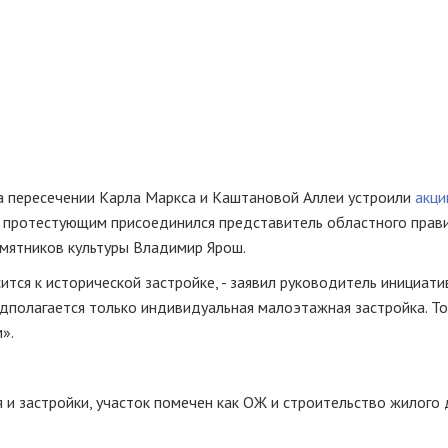
а пересечении Карла Маркса и Каштановой Аллеи устроили
акц
 протестующим присоединился представитель областного прав
амятников культуры Владимир Ярош.
тся к исторической застройке, - заявил руководитель инициат
едполагается только индивидуальная малоэтажная застройка. То
».
 и застройки, участок помечен как ОЖ и строительство жилого 