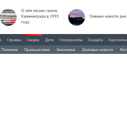
О чём писали газеты
Калининграда в 1991
Главные новости дня
году
м
Справка
Скидки
Дети
Спецпроекты
Свадьба
Гороскопы
Политика
Происшествия
Экономика
Деловые новости
Фот