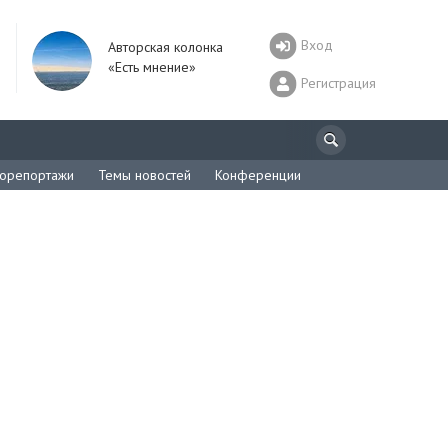
Вход
Авторская колонка
«Есть мнение»
Регистрация
орепортажи
Темы новостей
Конференции