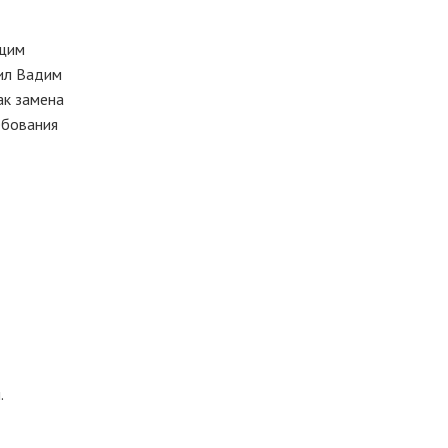
ющим
вил Вадим
ак замена
ебования
.