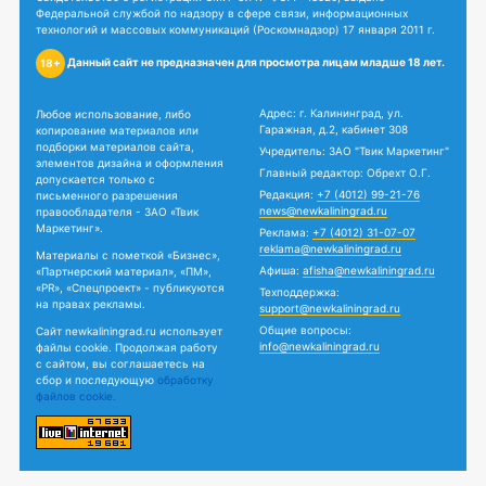
Федеральной службой по надзору в сфере связи, информационных
технологий и массовых коммуникаций (Роскомнадзор) 17 января 2011 г.
Данный сайт не предназначен для просмотра лицам младше 18 лет.
18+
Адрес: г. Калининград, ул.
Любое использование, либо
Гаражная, д.2, кабинет 308
копирование материалов или
подборки материалов сайта,
Учредитель: ЗАО "Твик Маркетинг"
элементов дизайна и оформления
Главный редактор: Обрехт О.Г.
допускается только с
Редакция:
+7 (4012) 99-21-76
письменного разрешения
news@newkaliningrad.ru
правообладателя - ЗАО «Твик
Маркетинг».
Реклама:
+7 (4012) 31-07-07
reklama@newkaliningrad.ru
Материалы с пометкой «Бизнес»,
Афиша:
afisha@newkaliningrad.ru
«Партнерский материал», «ПМ»,
«PR», «Спецпроект» - публикуются
Техподдержка:
на правах рекламы.
support@newkaliningrad.ru
Общие вопросы:
Сайт newkaliningrad.ru использует
info@newkaliningrad.ru
файлы cookie. Продолжая работу
с сайтом, вы соглашаетесь на
сбор и последующую
обработку
файлов cookie.