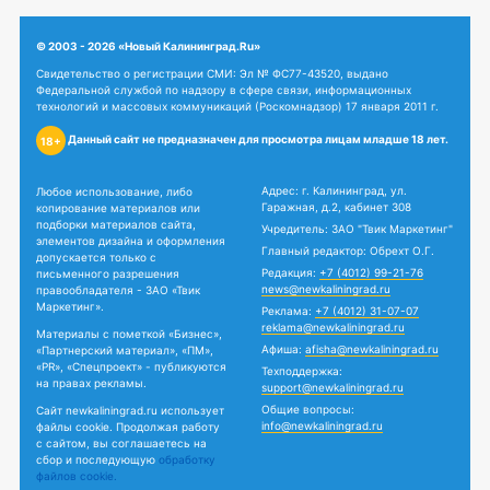
© 2003 - 2026 «Новый Калининград.Ru»
Свидетельство о регистрации СМИ: Эл № ФС77-43520, выдано
Федеральной службой по надзору в сфере связи, информационных
технологий и массовых коммуникаций (Роскомнадзор) 17 января 2011 г.
Данный сайт не предназначен для просмотра лицам младше 18 лет.
18+
Адрес: г. Калининград, ул.
Любое использование, либо
Гаражная, д.2, кабинет 308
копирование материалов или
подборки материалов сайта,
Учредитель: ЗАО "Твик Маркетинг"
элементов дизайна и оформления
Главный редактор: Обрехт О.Г.
допускается только с
Редакция:
+7 (4012) 99-21-76
письменного разрешения
news@newkaliningrad.ru
правообладателя - ЗАО «Твик
Маркетинг».
Реклама:
+7 (4012) 31-07-07
reklama@newkaliningrad.ru
Материалы с пометкой «Бизнес»,
Афиша:
afisha@newkaliningrad.ru
«Партнерский материал», «ПМ»,
«PR», «Спецпроект» - публикуются
Техподдержка:
на правах рекламы.
support@newkaliningrad.ru
Общие вопросы:
Сайт newkaliningrad.ru использует
info@newkaliningrad.ru
файлы cookie. Продолжая работу
с сайтом, вы соглашаетесь на
сбор и последующую
обработку
файлов cookie.