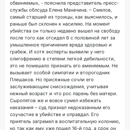
обвиняемых, - пояснила представитель пресс-
службы облсуда Елена Маначина. – Смелов,
самый старший из троицы, как выяснилось, и
раньше был склонен к насилию. На момент
убийства он только недавно вышел на свободу
после того как отсидел 6 с половиной лет за
умышленное причинение вреда здоровью и
грабеж. И хотя эксперты выявили у него
олигофрению в степени легкой дебильности,
это не помешало признать его вменяемым. Не
вызывает особой симпатии и второгодник
Плешаков. Но присяжные сочли его
заслуживающим снисхождения, учитывая
нежный возраст и что рос парень без матери.
Сыропятов же и вовсе сумел избежать
наказания – суд признал недоказанным его
соучастие в убийстве и оправдал. Его
приятель загремел в воспитательную колонию,
но так как ему уже пошел 16-й год, а срок он