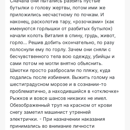
Сначала они пытались разбить пустые
бутылки о голову жертвы, потом ими же
приложились несчастному по почкам. И
наконец, расколотив тару, «розочками» (как
именуются горлышки от разбитых бутылок)
начали колоть Виталия в спину, грудь, живот,
горло… Решив добить окончательно, по разу
полоснули ему по горлу. Зачем они сняли с
бесчувственного тела всю одежду, убийцы и
сами потом не могли внятно объяснить.
Шмотки просто разбросали по пляжу, куда
подались после избиения. Выжить голому на
шестиградусном морозе и в сознании-то
проблематично, а находившийся в «отключке»
Рыжков и вовсе шансов никаких не имел.
Обезображенный труп на красном от крови
снегу заметил машинист утренней
электрички. - При назначении наказания
принимались во внимание личности