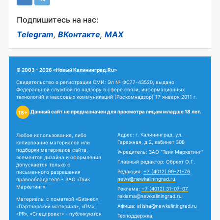
Подпишитесь на нас:
Telegram
,
ВКонтакте
,
MAX
© 2003 - 2026 «Новый Калининград.Ru»
Свидетельство о регистрации СМИ: Эл № ФС77-43520, выдано
Федеральной службой по надзору в сфере связи, информационных
технологий и массовых коммуникаций (Роскомнадзор) 17 января 2011 г.
Данный сайт не предназначен для просмотра лицам младше 18 лет.
18+
Адрес: г. Калининград, ул.
Любое использование, либо
Гаражная, д.2, кабинет 308
копирование материалов или
подборки материалов сайта,
Учредитель: ЗАО "Твик Маркетинг"
элементов дизайна и оформления
Главный редактор: Обрехт О.Г.
допускается только с
Редакция:
+7 (4012) 99-21-76
письменного разрешения
news@newkaliningrad.ru
правообладателя - ЗАО «Твик
Маркетинг».
Реклама:
+7 (4012) 31-07-07
reklama@newkaliningrad.ru
Материалы с пометкой «Бизнес»,
Афиша:
afisha@newkaliningrad.ru
«Партнерский материал», «ПМ»,
«PR», «Спецпроект» - публикуются
Техподдержка: