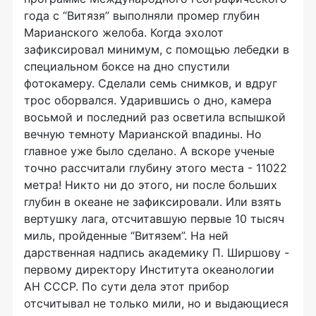
года с “Витязя” выполняли промер глубин
Марианского желоба. Когда эхолот
зафиксировал минимум, с помощью лебедки в
специальном боксе на дно спустили
фотокамеру. Сделали семь снимков, и вдруг
трос оборвался. Ударившись о дно, камера
восьмой и последний раз осветила вспышкой
вечную темноту Марианской впадины. Но
главное уже было сделано. А вскоре ученые
точно рассчитали глубину этого места - 11022
метра! Никто ни до этого, ни после больших
глубин в океане не зафиксировали. Или взять
вертушку лага, отсчитавшую первые 10 тысяч
миль, пройденные “Витязем”. На ней
дарственная надпись академику П. Ширшову -
первому директору Института океанологии
АН СССР. По сути дела этот прибор
отсчитывал не только мили, но и выдающиеся