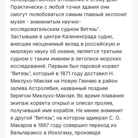
Практически с любой точки здания они
смогут полюбоваться самым главный экспонат
музея - знаменитым научно-
исследовательским судном Витязь”.
Застывшее в центре Калининграда судно,
внесшее неоценимый вклад в российскую и
мировую науку об океане, является третьим
судном с таким именем в летописи морских
исследований. Первым был паровой корвет
“Витязь”, который в 1871 году доставил Н.
Миклухо-Маклая на Новую Гвинею в район
залива Астролябия, названный позднее
берегом Миклухо-Маклая. Во время плавания
экипаж корвета открыл и описал пролив,
получивший имя корабля. Не менее знаменит
и другой “Витязь”, на котором адмирал С. О.
Макаров в 1887 году совершил переход из
Вальпараисо в Иокогаму, произведя