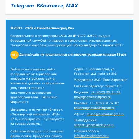
Telegram
,
ВКонтакте
,
MAX
© 2003 - 2026 «Новый Калининград.Ru»
Свидетельство о регистрации СМИ: Эл № ФС77-43520, выдано
Федеральной службой по надзору в сфере связи, информационных
технологий и массовых коммуникаций (Роскомнадзор) 17 января 2011 г.
Данный сайт не предназначен для просмотра лицам младше 18 лет.
18+
Адрес: г. Калининград, ул.
Любое использование, либо
Гаражная, д.2, кабинет 308
копирование материалов или
подборки материалов сайта,
Учредитель: ЗАО "Твик Маркетинг"
элементов дизайна и оформления
Главный редактор: Обрехт О.Г.
допускается только с
Редакция:
+7 (4012) 99-21-76
письменного разрешения
news@newkaliningrad.ru
правообладателя - ЗАО «Твик
Маркетинг».
Реклама:
+7 (4012) 31-07-07
reklama@newkaliningrad.ru
Материалы с пометкой «Бизнес»,
Афиша:
afisha@newkaliningrad.ru
«Партнерский материал», «ПМ»,
«PR», «Спецпроект» - публикуются
Техподдержка:
на правах рекламы.
support@newkaliningrad.ru
Общие вопросы:
Сайт newkaliningrad.ru использует
info@newkaliningrad.ru
файлы cookie. Продолжая работу