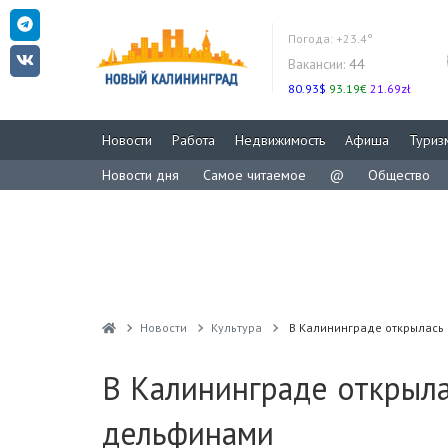
Погода:
+23.4°
Вакансии:
44
80.93$
93.19€
21.69zł
Новости
Работа
Недвижимость
Афиша
Туриз
Новости дня
Самое читаемое
@
Общество
Новости
Культура
В Калининграде открылась
В Калининграде открыла
дельфинами