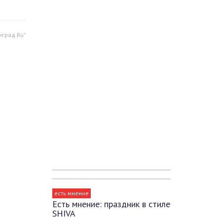
нград.Ru"
есть мнение
Есть мнение: праздник в стиле
SHIVA