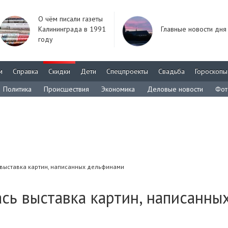
О чём писали газеты
Калининграда в 1991
Главные новости дня
году
м
Справка
Скидки
Дети
Спецпроекты
Свадьба
Гороскопы
Политика
Происшествия
Экономика
Деловые новости
Фот
 выставка картин, написанных дельфинами
сь выставка картин, написанны