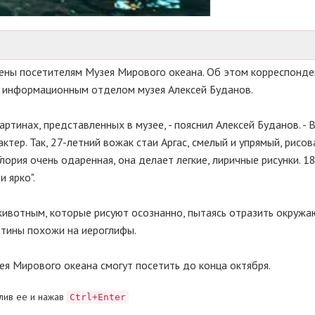
лены посетителям Музея Мирового океана. Об этом корреспонде
й информационным отделом музея Алексей Буданов.
ртинах, представленных в музее, - пояснил Алексей Буданов. - 
тер. Так, 27-летний вожак стаи Аргас, смелый и упрямый, рисов
лория очень одаренная, она делает легкие, лиричные рисунки. 1
 ярко".
животным, которые рисуют осознанно, пытаясь отразить окруж
ртины похожи на иероглифы.
я Мирового океана смогут посетить до конца октября.
лив ее и нажав
Ctrl+Enter