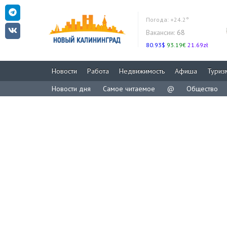
Погода:
+24.2°
Вакансии:
68
80.93$
93.19€
21.69zł
Новости
Работа
Недвижимость
Афиша
Туриз
Новости дня
Самое читаемое
@
Общество