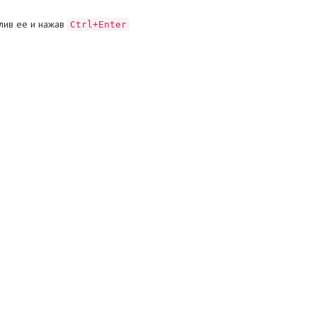
лив ее и нажав
Ctrl+Enter