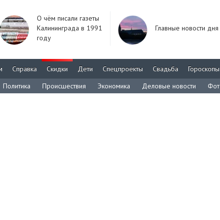
О чём писали газеты
Калининграда в 1991
Главные новости дня
году
м
Справка
Скидки
Дети
Спецпроекты
Свадьба
Гороскопы
Политика
Происшествия
Экономика
Деловые новости
Фот