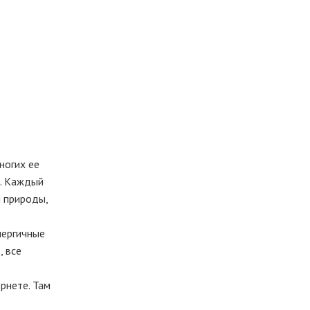
ногих ее
и. Каждый
й природы,
нергичные
, все
рнете. Там