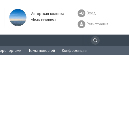
Вход
Авторская колонка
«Есть мнение»
Регистрация
орепортажи
Темы новостей
Конференции