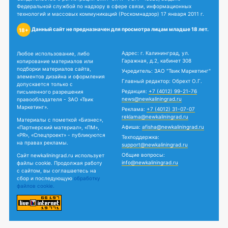
Федеральной службой по надзору в сфере связи, информационных
технологий и массовых коммуникаций (Роскомнадзор) 17 января 2011 г.
Данный сайт не предназначен для просмотра лицам младше 18 лет.
18+
Адрес: г. Калининград, ул.
Любое использование, либо
Гаражная, д.2, кабинет 308
копирование материалов или
подборки материалов сайта,
Учредитель: ЗАО "Твик Маркетинг"
элементов дизайна и оформления
Главный редактор: Обрехт О.Г.
допускается только с
Редакция:
+7 (4012) 99-21-76
письменного разрешения
news@newkaliningrad.ru
правообладателя - ЗАО «Твик
Маркетинг».
Реклама:
+7 (4012) 31-07-07
reklama@newkaliningrad.ru
Материалы с пометкой «Бизнес»,
Афиша:
afisha@newkaliningrad.ru
«Партнерский материал», «ПМ»,
«PR», «Спецпроект» - публикуются
Техподдержка:
на правах рекламы.
support@newkaliningrad.ru
Общие вопросы:
Сайт newkaliningrad.ru использует
info@newkaliningrad.ru
файлы cookie. Продолжая работу
с сайтом, вы соглашаетесь на
сбор и последующую
обработку
файлов cookie.