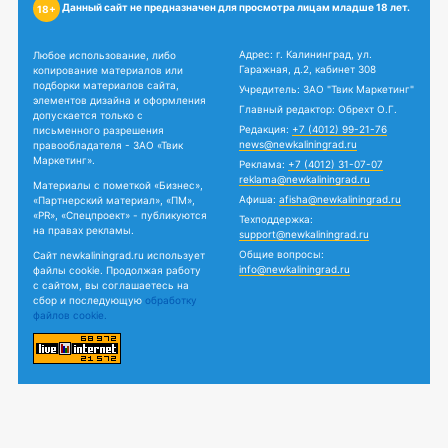
Данный сайт не предназначен для просмотра лицам младше 18 лет.
18+
Адрес: г. Калининград, ул.
Любое использование, либо
Гаражная, д.2, кабинет 308
копирование материалов или
подборки материалов сайта,
Учредитель: ЗАО "Твик Маркетинг"
элементов дизайна и оформления
Главный редактор: Обрехт О.Г.
допускается только с
Редакция:
+7 (4012) 99-21-76
письменного разрешения
news@newkaliningrad.ru
правообладателя - ЗАО «Твик
Маркетинг».
Реклама:
+7 (4012) 31-07-07
reklama@newkaliningrad.ru
Материалы с пометкой «Бизнес»,
Афиша:
afisha@newkaliningrad.ru
«Партнерский материал», «ПМ»,
«PR», «Спецпроект» - публикуются
Техподдержка:
на правах рекламы.
support@newkaliningrad.ru
Общие вопросы:
Сайт newkaliningrad.ru использует
info@newkaliningrad.ru
файлы cookie. Продолжая работу
с сайтом, вы соглашаетесь на
сбор и последующую
обработку
файлов cookie.