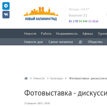
Погода:
+15.5°
Вакансии:
21
82.17$
94.84€
22.01zł
Новости
Работа
Недвижимость
Афиша
Туриз
Новости дня
Самое читаемое
@
Общество
Новости
Культура
Фотовыставка - дискуссия 
Фотовыставка - дискусс
15 февраля 2007г., 00:00