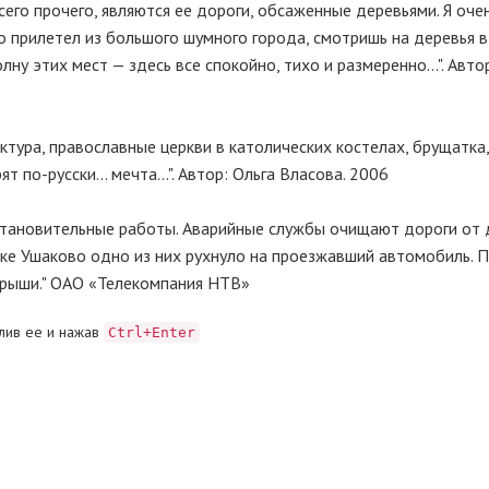
сего прочего, являются ее дороги, обсаженные деревьями. Я оч
ко прилетел из большого шумного города, смотришь на деревья 
ну этих мест — здесь все спокойно, тихо и размеренно...". Авто
ктура, православные церкви в католических костелах, брущатка
т по-русски... мечта...". Автор: Ольга Власова. 2006
сстановительные работы. Аварийные службы очищают дороги от 
лке Ушаково одно из них рухнуло на проезжавший автомобиль. 
крыши." ОАО «Телекомпания НТВ»
лив ее и нажав
Ctrl+Enter