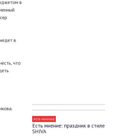
бюджетом в
еменный
ссер
риедет в
честь, что
деть
икова.
есть мнение
Есть мнение: праздник в стиле
SHIVA