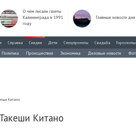
О чём писали газеты
Калининграда в 1991
Главные новости дня
году
м
Справка
Скидки
Дети
Спецпроекты
Свадьба
Гороскопы
Политика
Происшествия
Экономика
Деловые новости
Фот
кеши Китано
 Такеши Китано