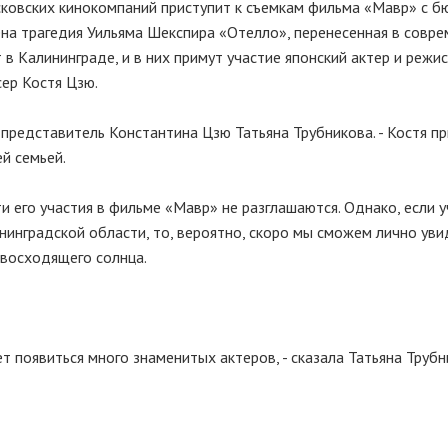
сковских кинокомпаний приступит к съемкам фильма «Мавр» с 
на трагедия Уильяма Шекспира «Отелло», перенесенная в совр
в Калининграде, и в них примут участие японский актер и режи
сер Костя Цзю.
» представитель Константина Цзю Татьяна Трубникова. - Костя п
й семьей.
и его участия в фильме «Мавр» не разглашаются. Однако, если у
нинградской области, то, вероятно, скоро мы сможем лично уви
 восходящего солнца.
т появиться много знаменитых актеров, - сказала Татьяна Трубн