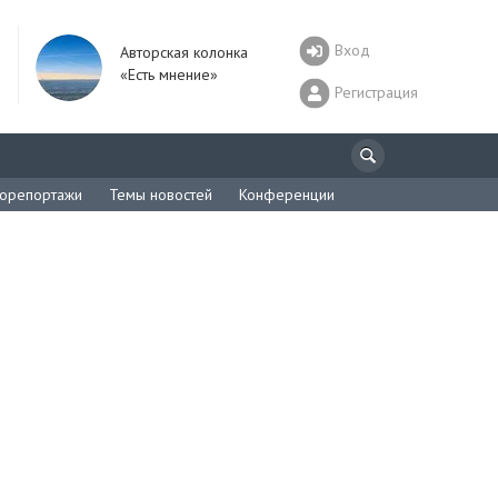
Вход
Авторская колонка
«Есть мнение»
Регистрация
орепортажи
Темы новостей
Конференции