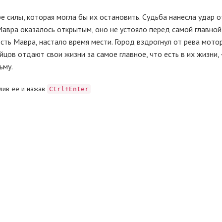
ре силы, которая могла бы их остановить. Судьба нанесла удар о
авра оказалось открытым, оно не устояло перед самой главной 
сть Мавра, настало время мести. Город вздрогнул от рева мотор
ов отдают свои жизни за самое главное, что есть в их жизни, -
ьму.
лив ее и нажав
Ctrl+Enter