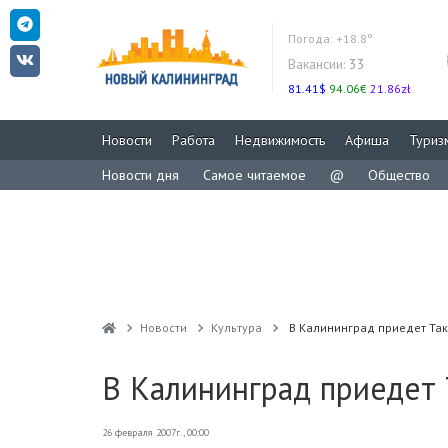
Погода:
+18.8°
Вакансии:
33
81.41$
94.06€
21.86zł
Новости
Работа
Недвижимость
Афиша
Туриз
Новости дня
Самое читаемое
@
Общество
Новости
Культура
В Калининград приедет Та
В Калининград приедет
26 февраля 2007г., 00:00