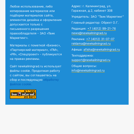
Адрес: г. Калининград, ул.
Любое использование, либо
Гаражная, д.2, кабинет 308
копирование материалов или
подборки материалов сайта,
Учредитель: ЗАО "Твик Маркетинг"
элементов дизайна и оформления
Главный редактор: Обрехт О.Г.
допускается только с
Редакция:
+7 (4012) 99-21-76
письменного разрешения
news@newkaliningrad.ru
правообладателя - ЗАО «Твик
Маркетинг».
Реклама:
+7 (4012) 31-07-07
reklama@newkaliningrad.ru
Материалы с пометкой «Бизнес»,
Афиша:
afisha@newkaliningrad.ru
«Партнерский материал», «ПМ»,
«PR», «Спецпроект» - публикуются
Техподдержка:
на правах рекламы.
support@newkaliningrad.ru
Общие вопросы:
Сайт newkaliningrad.ru использует
info@newkaliningrad.ru
файлы cookie. Продолжая работу
с сайтом, вы соглашаетесь на
сбор и последующую
обработку
файлов cookie.