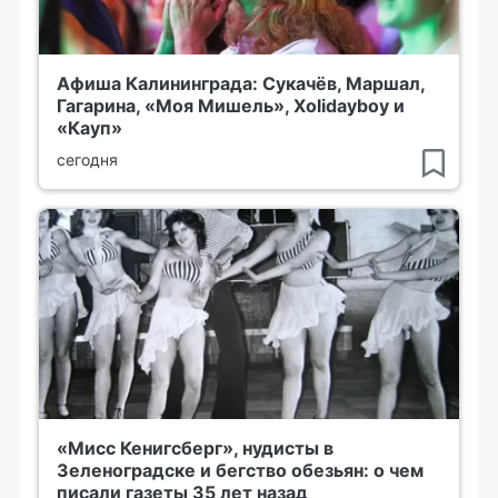
Афиша Калининграда: Сукачёв, Маршал,
Гагарина, «Моя Мишель», Xolidayboy и
«Кауп»
сегодня
«Мисс Кенигсберг», нудисты в
Зеленоградске и бегство обезьян: о чем
писали газеты 35 лет назад